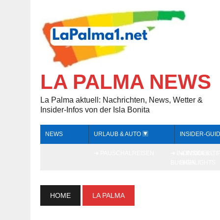
LA PALMA NEWS
La Palma aktuell: Nachrichten, News, Wetter &
Insider-Infos von der Isla Bonita
NEWS
URLAUB & AUTO
INSIDER-GUI
➔ PAUSCHALREISEN
➔ INDIVIDUELL
➔ INSIDER-TI
BUCHEN
HIGHLIGHTS
HOME
LA PALMA