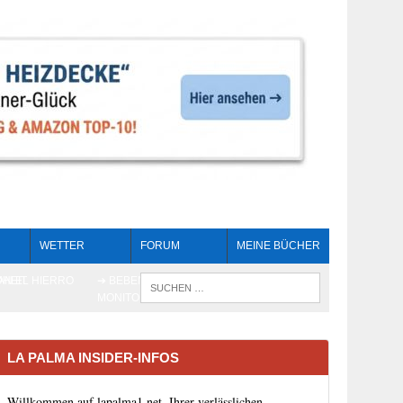
WETTER
FORUM
MEINE BÜCHER
HEIT
AN EL HIERRO
➔ BEBEN LIVE-
WENN DIE 
MONITORING
LA PALMA INSIDER-INFOS
Willkommen auf lapalma1.net, Ihrer verlässlichen