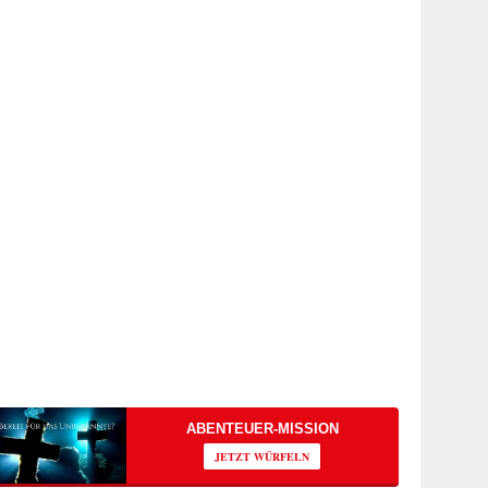
ABENTEUER-MISSION
JETZT WÜRFELN