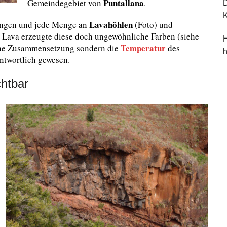
Puntallana
Gemeindegebiet von
.
K
Lavahöhlen
bungen und jede Menge an
(Foto) und
e Lava erzeugte diese doch ungewöhnliche Farben (siehe
H
Temperatur
sche Zusammensetzung sondern die
des
ntwortlich gewesen.
chtbar