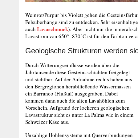
Weinrot/Purpur bis Violett gehen die Gesteinsfär
Felsüberhänge sind zu entdecken. Sehr eisenhaltig
Lavaschmuck
auch
). Aber nicht nur die minerali
Lavastrom von 650°- 870°C ist für den Farbton vera
Geologische Strukturen werden si
Durch Witterungseinflüsse werden über die
Jahrtausende diese Gesteinsschichten freigelegt
und sichtbar. Auf der Aufnahme rechts haben aus
den Bergregionen herabfließende Wassermassen
ein Barranco (Flußtal) ausgegraben. Dabei
kommen dann auch die alten Lavahöhlen zum
Vorschein. Aufgrund der lockeren geologischen
Lavastruktur sieht es unter La Palma wie in einem
Schweizer Käse aus.
Unzählige Höhlensysteme mit Querverbindungen