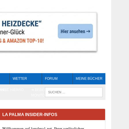
WETTER
FORUM
MEINE BÜCHER
HEIT
AN EL HIERRO
➔ BEBEN LIVE-
WENN DIE 
MONITORING
LA PALMA INSIDER-INFOS
Willkommen auf lapalma1.net, Ihrer verlässlichen