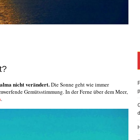
t?
P
Palma nicht verändert.
Die Sonne geht wie immer
 umwerfende Gemütsstimmung. In der Ferne über dem Meer,
a
.
G
d
H