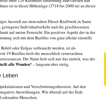
 trotz ihrer 120 Kilometer Entfernung zum Greifen nah
Schnee ist in dieser Höhenlage (3718 bis 2000 m) zu dieser
iger Ausstoß aus dem nahen Diesel-Kraftwerk in Santa
, geringerer Individualverkehr und die geschlossenen
amit auf meine Fernsicht. Ein positiver Aspekt der in der
mung sich mit dem Bazillus von ganz alleine einstellt.
Rohöl oder Erdgas verbraucht werden, ist als
id-19 Bazillus heilt die menschlich verursachten
ressourcen. Die Natur holt sich nur das zurück, was der
heilt alle Wunden“
– langsam aber stetig.
he Leben
 Spekulationen und Verschwörungstheorien. Auf den
 negative Auswirkungen. Wie überall auf der Erde
nd erkrankte Menschen.