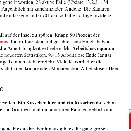
e geheilt worden. 28 aktive Fälle (Update 13.2.21- 34
m Augenblick mit zunehmender Tendenz. Die Kanaren
nd entlassene und 6.701 aktive Fälle (7-Tage Inzidenz
ll auf der Insel zu spüren. Knapp 50 Prozent der
smus
. Kaum Touristen und geschlossene Hotels haben
Arbeitslosenquoten
die Arbeitslosigkeit getrieben. Mit
 neuesten Statistiken. 9.413 Arbeitslose Ende Januar
e ist noch nicht erreicht. Viele Kurzarbeiter die
den sich in den kommenden Monaten dem Arbeitslosen-Heer
he
Ein Küsschen hier und ein Küsschen da
Gesellen.
, schon
oder im Gruppen- und im familiären Rahmen gehört zum
 eigene Fiesta, darüber hinaus gibt es die ganz großen