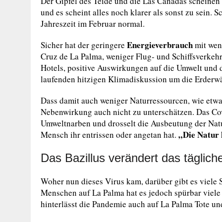
Der Gipfel des Teide und die Las Cañadas scheinen
und es scheint alles noch klarer als sonst zu sein. 
Jahreszeit im Februar normal.
Energieverbrauch
Sicher hat der geringere
mit wen
Cruz de La Palma, weniger Flug- und Schiffsverkehr
Hotels, positive Auswirkungen auf die Umwelt und d
laufenden hitzigen Klimadiskussion um die Erderwär
Dass damit auch weniger Naturressourcen, wie etwa 
Nebenwirkung auch nicht zu unterschätzen. Das Cov
Umweltnarben und drosselt die Ausbeutung der Natur
„Die Natur 
Mensch ihr entrissen oder angetan hat.
Das Bazillus verändert das täglic
Woher nun dieses Virus kam, darüber gibt es viele
Menschen auf La Palma hat es jedoch spürbar viele
hinterlässt die Pandemie auch auf La Palma Tote u