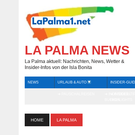
LA PALMA NEWS
La Palma aktuell: Nachrichten, News, Wetter &
Insider-Infos von der Isla Bonita
NEWS
URLAUB & AUTO
INSIDER-GUI
➔ PAUSCHALREISEN
➔ INDIVIDUELL
➔ INSIDER-TI
BUCHEN
HIGHLIGHTS
HOME
LA PALMA