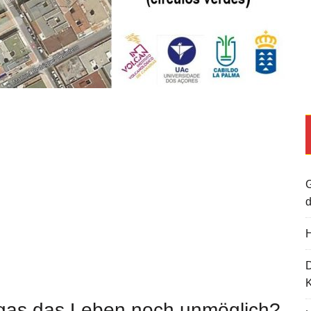
G
d
H
K
gas das Leben noch unmöglich?