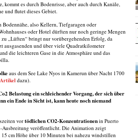
e, kommt es durch Bodenrisse, aber auch durch Kanäle,
e und flutet dieses Gebiet.
in Bodennähe, also Kellern, Tiefgaragen oder
s Wohnhauses oder Hotel dürften nur noch geringe Mengen
zu „Lüften“ bringt nur vorübergehenden Erfolg, da
tzt ausgasenden und über viele Quadratkilometer
und die leichteren Gase in die Atmosphäre und das
lla.
olke
aus dem See Lake Nyos in Kamerun über Nacht 1700
Artikel
dazu).
o2 Belastung ein schleichender Vorgang, der sich über
n ein Ende in Sicht ist, kann heute noch niemand
tödlichen CO2-Konzentrationen
zeiten vor
in Puerto
Ausbreitung veröffentlicht. Die Animation zeigt
in 15 cm Höhe über 10 Minuten bei nahezu windstillen