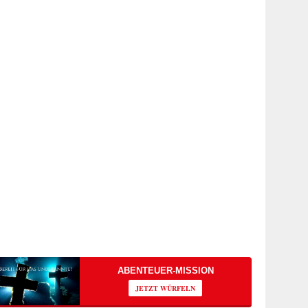
ABENTEUER-MISSION
JETZT WÜRFELN