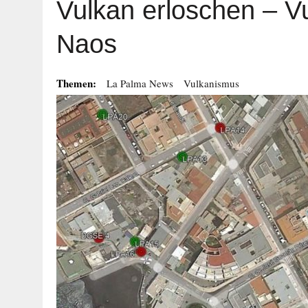
Vulkan erloschen – Vu
Naos
Themen:
La Palma News
Vulkanismus