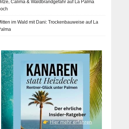
itze, Calima & Waldbrandgefahr auf La Palma
hoch
itten im Wald mit Dani: Trockenbauweise auf La
Palma