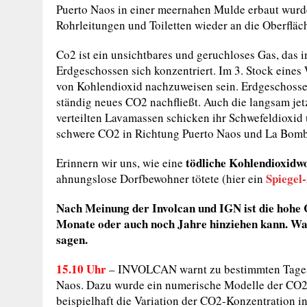
Puerto Naos in einer meernahen Mulde erbaut wurd
Rohrleitungen und Toiletten wieder an die Oberfläch
Co2 ist ein unsichtbares und geruchloses Gas, das 
Erdgeschossen sich konzentriert. Im 3. Stock eine
von Kohlendioxid nachzuweisen sein. Erdgeschosse 
ständig neues CO2 nachfließt. Auch die langsam je
verteilten Lavamassen schicken ihr Schwefeldioxid 
schwere CO2 in Richtung Puerto Naos und La Bombi
tödliche Kohlendioxidw
Erinnern wir uns, wie eine
Spiegel-
ahnungslose Dorfbewohner tötete (hier ein
Nach Meinung der Involcan und IGN ist die hohe C
Monate oder auch noch Jahre hinziehen kann. Wan
sagen.
15.10 Uhr
– INVOLCAN warnt zu bestimmten Tages
Naos. Dazu wurde ein numerische Modelle der CO2-
beispielhaft die Variation der CO2-Konzentration 