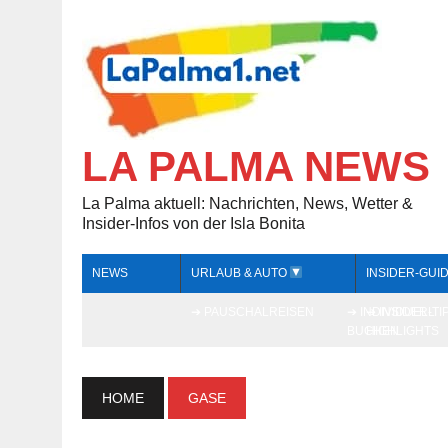
LA PALMA NEWS
La Palma aktuell: Nachrichten, News, Wetter &
Insider-Infos von der Isla Bonita
NEWS
URLAUB & AUTO
INSIDER-GUI
➔ PAUSCHALREISEN
➔ INDIVIDUELL
➔ INSIDER-TI
BUCHEN
HIGHLIGHTS
HOME
GASE