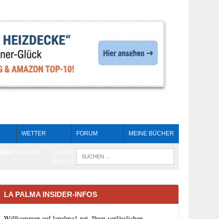
WETTER
FORUM
MEINE BÜCHER
HEIT
AN EL HIERRO
➔ BEBEN LIVE-
WENN DIE 
MONITORING
LA PALMA INSIDER-INFOS
Willkommen auf lapalma1.net, Ihrer verlässlichen