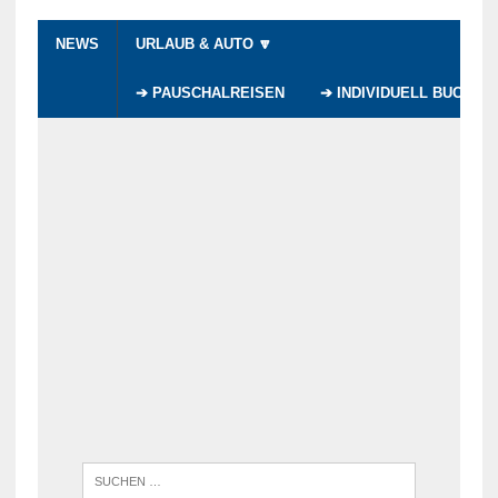
NEWS
URLAUB & AUTO 🔽
➔ PAUSCHALREISEN
➔ INDIVIDUELL BUCHEN
WENN DI