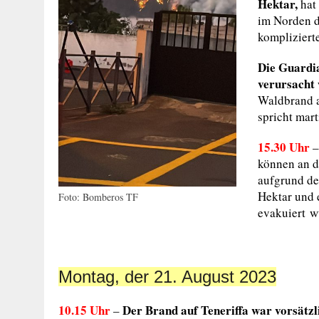
Hektar,
hat
im Norden d
kompliziert
Die Guardia
verursacht
Waldbrand a
spricht mar
15.30 Uhr
–
können an d
aufgrund de
Hektar und 
Foto: Bomberos TF
evakuiert w
Montag, der 21. August 2023
10.15 Uhr
Der Brand auf Teneriffa war vorsätzl
–