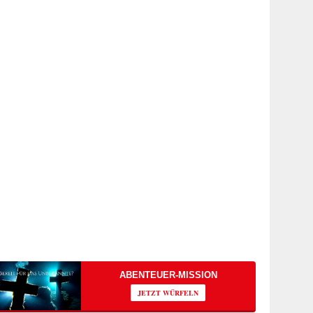
ABENTEUER-MISSION
JETZT WÜRFELN