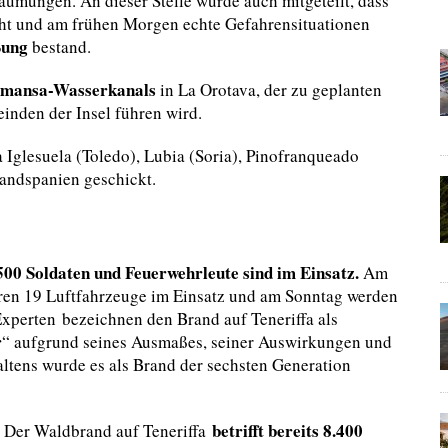
umungen. An dieser Stelle wurde auch mitgeteilt, dass
cht und am frühen Morgen echte Gefahrensituationen
ßung
bestand.
mansa-Wasserkanals
in La Orotava, der zu geplanten
nden der Insel führen wird.
 Iglesuela (Toledo), Lubia (Soria), Pinofranqueado
landspanien geschickt.
500 Soldaten und Feuerwehrleute sind im Einsatz.
Am
en 19 Luftfahrzeuge im Einsatz und am Sonntag werden
Experten bezeichnen den Brand auf Teneriffa als
r
“ aufgrund seines Ausmaßes, seiner Auswirkungen und
altens wurde es als Brand der sechsten Generation
betrifft bereits 8.400
 Der Waldbrand auf Teneriffa