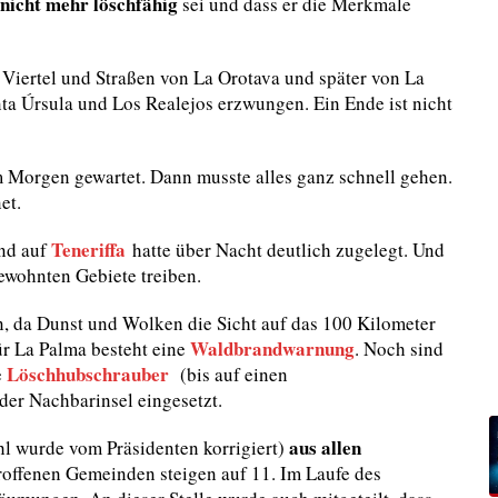
nicht mehr löschfähig
sei und dass er die Merkmale
 Viertel und Straßen von La Orotava und später von La
ta Úrsula und Los Realejos erzwungen. Ein Ende ist nicht
m Morgen gewartet. Dann musste alles ganz schnell gehen.
et.
Teneriffa
and auf
hatte über Nacht deutlich zugelegt. Und
ewohnten Gebiete treiben.
n, da Dunst und Wolken die Sicht auf das 100 Kilometer
Waldbrandwarnung
ür La Palma besteht eine
. Noch sind
Löschhubschrauber
e
(bis auf einen
der Nachbarinsel eingesetzt.
aus allen
hl wurde vom Präsidenten korrigiert)
roffenen Gemeinden steigen auf 11. Im Laufe des