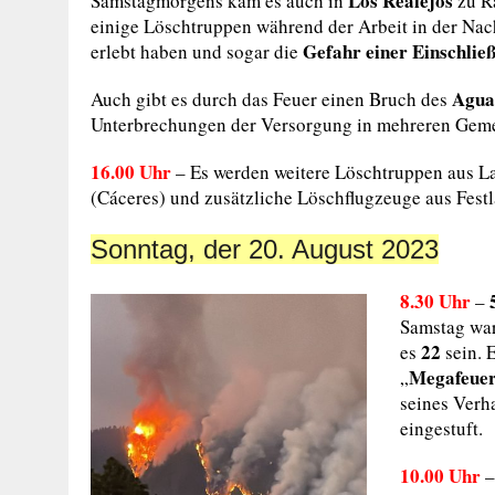
Los Realejos
Samstagmorgens kam es auch in
zu Rä
einige Löschtruppen während der Arbeit in der Na
Gefahr einer Einschlie
erlebt haben und sogar die
Agua
Auch gibt es durch das Feuer einen Bruch des
Unterbrechungen der Versorgung in mehreren Gemei
16.00 Uhr
– Es werden weitere Löschtruppen aus La
(Cáceres) und zusätzliche Löschflugzeuge aus Fest
Sonntag, der 20. August 2023
8.30 Uhr
–
Samstag war
22
es
sein. 
Megafeue
„
seines Verh
eingestuft.
10.00 Uhr
–