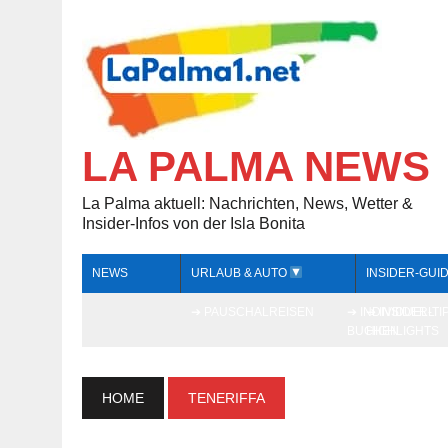
LA PALMA NEWS
La Palma aktuell: Nachrichten, News, Wetter &
Insider-Infos von der Isla Bonita
NEWS
URLAUB & AUTO
INSIDER-GUI
➔ PAUSCHALREISEN
➔ INDIVIDUELL
➔ INSIDER-TI
BUCHEN
HIGHLIGHTS
HOME
TENERIFFA