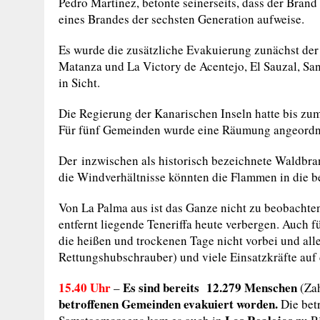
Pedro Martínez, betonte seinerseits, dass der Brand
eines Brandes der sechsten Generation aufweise.
Es wurde die zusätzliche Evakuierung zunächst der
Matanza und La Victory de Acentejo, El Sauzal, San
in Sicht.
Die Regierung der Kanarischen Inseln hatte bis zu
Für fünf Gemeinden wurde eine Räumung angeordn
Der inzwischen als historisch bezeichnete Waldbr
die Windverhältnisse könnten die Flammen in die b
Von La Palma aus ist das Ganze nicht zu beobachte
entfernt liegende Teneriffa heute verbergen. Auch f
die heißen und trockenen Tage nicht vorbei und all
Rettungshubschrauber) und viele Einsatzkräfte auf 
15.40 Uhr
Es sind
bereits 12.279 Menschen
–
(Za
betroffenen Gemeinden evakuiert worden.
Die bet