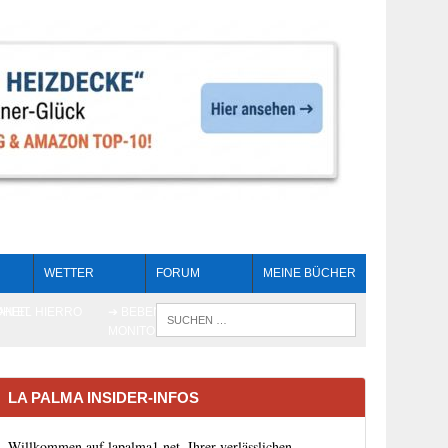
WETTER
FORUM
MEINE BÜCHER
HEIT
AN EL HIERRO
➔ BEBEN LIVE-
WENN DIE 
MONITORING
LA PALMA INSIDER-INFOS
Willkommen auf lapalma1.net, Ihrer verlässlichen