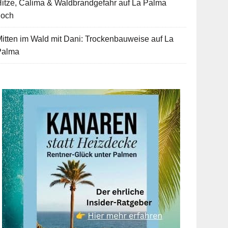
itze, Calima & Waldbrandgefahr auf La Palma
hoch
itten im Wald mit Dani: Trockenbauweise auf La
Palma