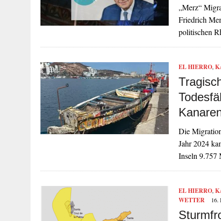
„Merz“ Migrat
Friedrich Mer
politischen R
EL HIERRO
,
K
Tragisc
Todesfäl
Kanare
Die Migratio
Jahr 2024 ka
Inseln 9.757
EL HIERRO
,
K
WETTER
16.
Sturmfro