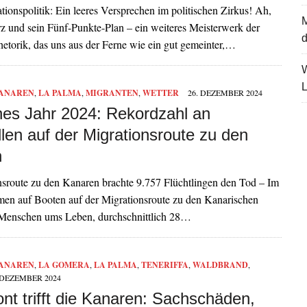
ionspolitik: Ein leeres Versprechen im politischen Zirkus! Ah,
z und sein Fünf-Punkte-Plan – ein weiteres Meisterwerk der
d
hetorik, das uns aus der Ferne wie ein gut gemeinter,…
L
ANAREN
,
LA PALMA
,
MIGRANTEN
,
WETTER
26. DEZEMBER 2024
hes Jahr 2024: Rekordzahl an
len auf der Migrationsroute zu den
n
nsroute zu den Kanaren brachte 9.757 Flüchtlingen den Tod – Im
men auf Booten auf der Migrationsroute zu den Kanarischen
 Menschen ums Leben, durchschnittlich 28…
ANAREN
,
LA GOMERA
,
LA PALMA
,
TENERIFFA
,
WALDBRAND
,
 DEZEMBER 2024
nt trifft die Kanaren: Sachschäden,