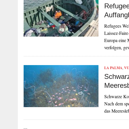
Refugee
Auffang
Refugees Welc
Laissez-Faire
Europa eine M
verfolgen, g
LA PALMA
,
VU
Schwarz
Meeresb
Schwarze Kor
Nach dem spe
das Meeresle