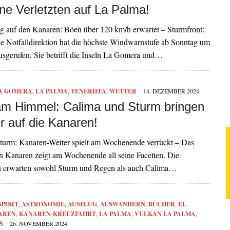
ine Verletzten auf La Palma!
 auf den Kanaren: Böen über 120 km/h erwartet – Sturmfront:
e Notfalldirektion hat die höchste Windwarnstufe ab Sonntag um
usgerufen. Sie betrifft die Inseln La Gomera und…
A GOMERA
,
LA PALMA
,
TENERIFFA
,
WETTER
14. DEZEMBER 2024
m Himmel: Calima und Sturm bringen
r auf die Kanaren!
turm: Kanaren-Wetter spielt am Wochenende verrückt – Das
n Kanaren zeigt am Wochenende all seine Facetten. Die
 erwarten sowohl Sturm und Regen als auch Calima…
SPORT
,
ASTRONOMIE
,
AUSFLUG
,
AUSWANDERN
,
BÜCHER
,
EL
AREN
,
KANAREN-KREUZFAHRT
,
LA PALMA
,
VULKAN LA PALMA
,
S
26. NOVEMBER 2024