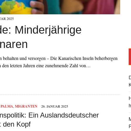
UAR 2025
e: Minderjährige
anaren
 behalten und versorgen – Die Kanarischen Inseln beherbergen
 in den letzten Jahren eine zunehmende Zahl von…
K
H
 PALMA
,
MIGRANTEN
26. JANUAR 2025
nspolitik: Ein Auslandsdeutscher
M
t den Kopf