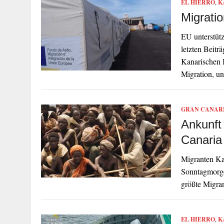
EL HIERRO
,
K
Migratio
EU unterstütz
letzten Beitr
Kanarischen 
Migration, u
GRAN CANAR
Ankunft
Canaria
Migranten Ka
Sonntagmorgen
größte Migra
EL HIERRO
,
K