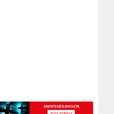
ABENTEUER-MISSION
JETZT WÜRFELN