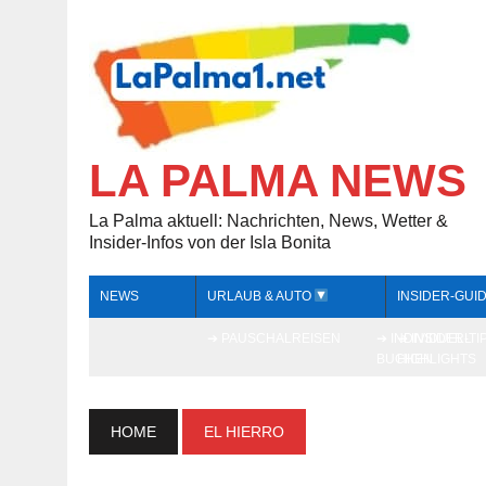
LA PALMA NEWS
La Palma aktuell: Nachrichten, News, Wetter &
Insider-Infos von der Isla Bonita
NEWS
URLAUB & AUTO
INSIDER-GUI
➔ PAUSCHALREISEN
➔ INDIVIDUELL
➔ INSIDER-TI
BUCHEN
HIGHLIGHTS
HOME
EL HIERRO