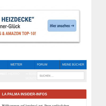
WETTER
FORUM
MEINE BÜCHER
HEIT
AN EL HIERRO
➔ BEBEN LIVE-
WENN DIE 
MONITORING
LA PALMA INSIDER-INFOS
Willkommen auf lapalma1.net, Ihrer verlässlichen