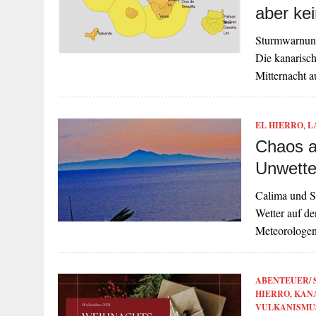
aber ke
Sturmwarnung
Die kanarisch
Mitternacht a
EL HIERRO
,
L
Chaos a
Unwette
Calima und S
Wetter auf de
Meteorologen
ABENTEUER/ 
HIERRO
,
KAN
VULKANISMU