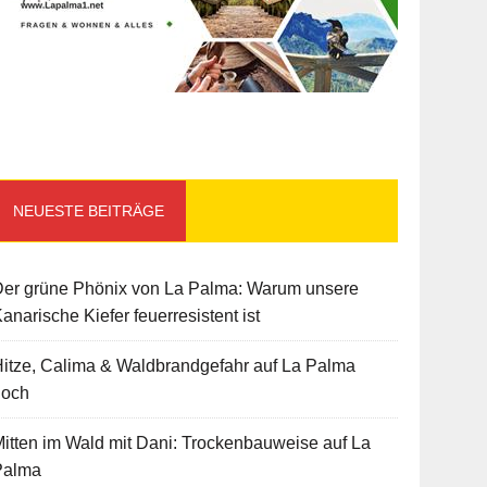
NEUESTE BEITRÄGE
Der grüne Phönix von La Palma: Warum unsere
anarische Kiefer feuerresistent ist
itze, Calima & Waldbrandgefahr auf La Palma
hoch
itten im Wald mit Dani: Trockenbauweise auf La
Palma