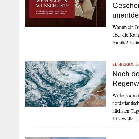
Geschen
unentde
Warum ein Bu
über die Kana
Familie! Es i
EL HIERRO
,
L
Nach de
Regenw
Wirbelsturm 
nordatlantisc
nächsten Tage
Hitzewelle…