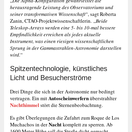
„
Die Alpha-Konfiguration gewährleistet die
herausragende Leistung des Observatoriums und
seiner transformativen Wissenschaft
“, sagt Roberta
Zanin, CTAO-Projektwissenschaftlerin. „
Beide
Teleskop-Arrays werden eine 5- bis 10-mal bessere
Empfindlichkeit erreichen als jedes aktuelle
Instrument, was einen riesigen wissenschaftlichen
Sprung in der Gammastrahlen-Astronomie darstellen
wird.
“
Spitzentechnologie, künstliches
Licht und Besucherströme
Drei Dinge die sich in der Astronomie nur bedingt
Autoscheinwerfern
vertragen. Ein mit
überstrahlter
Nachthimmel
stört die Sternenbeobachtung.
Es gibt Überlegungen die Zufahrt zum Roque de Los
Nacht
Muchachos in der
komplett zu sperren. Ab
1600 Meter Höhe soll die Straße dicht gemacht