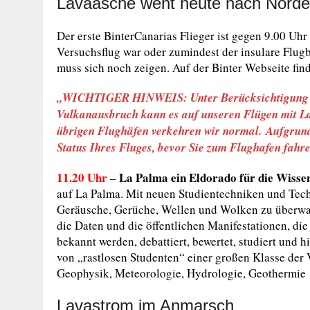
Lavaasche weht heute nach Nord
Der erste BinterCanarias Flieger ist gegen 9.00 Uh
Versuchsflug war oder zumindest der insulare Fl
muss sich noch zeigen. Auf der Binter Webseite find
„WICHTIGER HINWEIS: Unter Berücksichtigung d
Vulkanausbruch kann es auf unseren Flügen mit L
übrigen Flughäfen verkehren wir normal. Aufgrund
Status Ihres Fluges, bevor Sie zum Flughafen fahr
11.20 Uhr
La Palma ein Eldorado für die Wisse
–
auf La Palma. Mit neuen Studientechniken und Techn
Geräusche, Gerüche, Wellen und Wolken zu überwac
die Daten und die öffentlichen Manifestationen, di
bekannt werden, debattiert, bewertet, studiert und hi
von „rastlosen Studenten“ einer großen Klasse der
Geophysik, Meteorologie, Hydrologie, Geothermie …
Lavastrom im Anmarsch