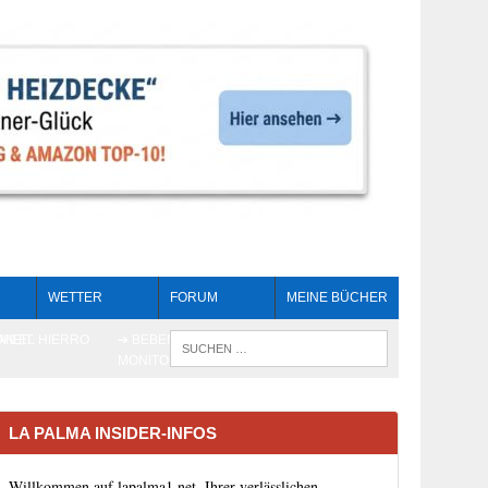
WETTER
FORUM
MEINE BÜCHER
HEIT
AN EL HIERRO
➔ BEBEN LIVE-
WENN DIE 
MONITORING
LA PALMA INSIDER-INFOS
Willkommen auf lapalma1.net, Ihrer verlässlichen