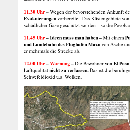
11.30 Uhr
– Wegen der bevorstehenden Ankunft de
Evakuierungen
vorbereitet. Das Küstengebiete vo
schädlicher Gase geschützt werden – so die Pevolca
11.45 Uhr
Ideen muss man haben
P
–
– Mit einem
und
Landebahn des Flughafen Mazo
von Asche und
er mehrmals die Strecke ab.
12.00 Uhr
Warnung
El Paso
–
– Die Bewohner von
nicht zu verlassen.
Luftqualität
Das ist die beruhi
Schwefeldioxid u.a. Wolken.