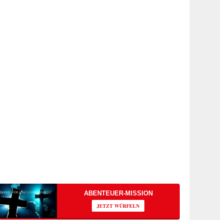
ABENTEUER-MISSION
JETZT WÜRFELN