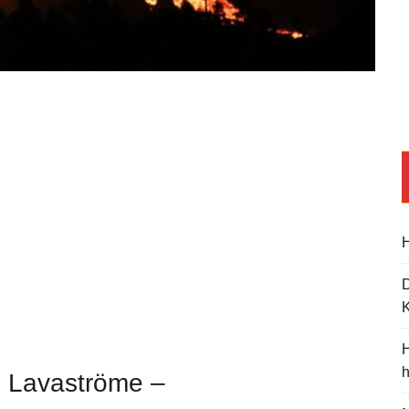
H
K
H
 Lavaströme –