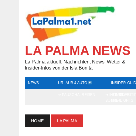
LA PALMA NEWS
La Palma aktuell: Nachrichten, News, Wetter &
Insider-Infos von der Isla Bonita
NEWS
URLAUB & AUTO
INSIDER-GUI
➔ PAUSCHALREISEN
➔ INDIVIDUELL
➔ INSIDER-TI
BUCHEN
HIGHLIGHTS
HOME
LA PALMA