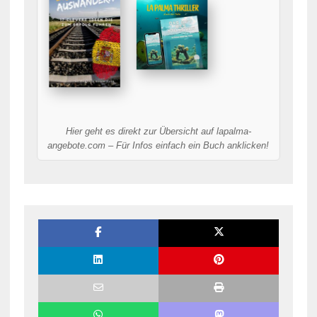
Hier geht es direkt zur Übersicht auf lapalma-
angebote.com – Für Infos einfach ein Buch anklicken!