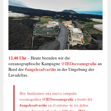
12.40 Uhr
–
Heute beenden wir die
@IEOoceanografia
ozeanographische Kampagne
an
#angelesalvariño
Bord der
in der Umgebung der
Lavadeltas.
Hoy finalizamos una nueva campaña
@IEOoceanografia
oceanográfica
a bordo del
#angelesalvariño
en el entorno de los deltas
#erupcionlapalma
@VulcanaIEO
lávicos