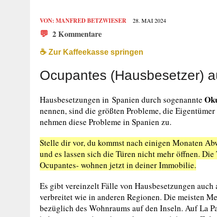
VON:
MANFRED BETZWIESER
28. MAI 2024
💬
2 Kommentare
☕️ Zur Kaffeekasse springen
Ocupantes (Hausbesetzer) a
Ok
Hausbesetzungen in Spanien durch sogenannte
nennen, sind die größten Probleme, die Eigentüme
nehmen diese Probleme in Spanien zu.
Stelle dir vor, du kommst nach einigen Monaten A
und es lassen sich die Türen nicht mehr öffnen. Di
Ocupantes- wohnen jetzt in deiner Immobilie.
Es gibt vereinzelt Fälle von Hausbesetzungen auch a
verbreitet wie in anderen Regionen. Die meisten M
bezüglich des Wohnraums auf den Inseln. Auf La Pa