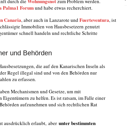
Wohnungsnot
nft durch die
zum Problem werden.
a Palma1 Forum
und habe etwas recherchiert.
n Canaria
Fuerteventura
, aber auch in Lanzarote und
, ist
achlässigte Immobilien von Hausbesetzern genutzt
igentümer schnell handeln und rechtliche Schritte
mer und Behörden
u Hausbesetzungen, die auf den Kanarischen Inseln als
er Regel illegal sind und von den Behörden nur
Zahlen zu erfassen.
 haben Mechanismen und Gesetze, um mit
gentümern zu helfen. Es ist ratsam, im Falle einer
 Behörden aufzunehmen und sich rechtlichen Rat
unter bestimmten
t ausdrücklich erlaubt,
aber