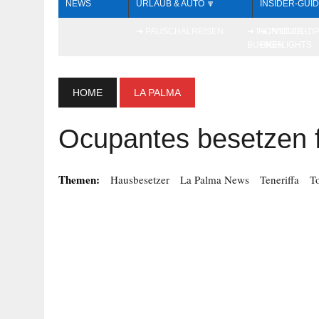
NEWS
URLAUB & AUTO 🔽
INSIDER-GUID
➔ PAUSCHALREISEN
➔ INDIVIDUELL
➔ INSIDER-TI
BUCHEN
HIGHLIGHTS
HOME
LA PALMA
Ocupantes besetzen 
Themen:
Hausbesetzer
La Palma News
Teneriffa
T