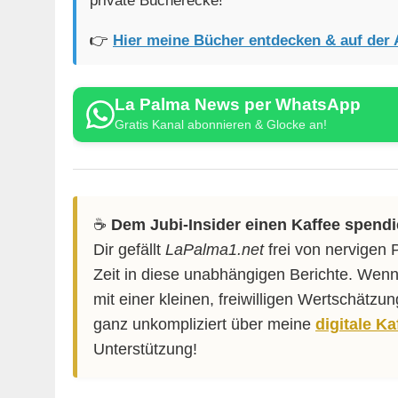
private Bücherecke!
👉
Hier meine Bücher entdecken & auf der 
La Palma News per WhatsApp
Gratis Kanal abonnieren & Glocke an!
☕️
Dem Jubi-Insider einen Kaffee spend
Dir gefällt
LaPalma1.net
frei von nervigen 
Zeit in diese unabhängigen Berichte. Wenn
mit einer kleinen, freiwilligen Wertschätzu
ganz unkompliziert über meine
digitale K
Unterstützung!