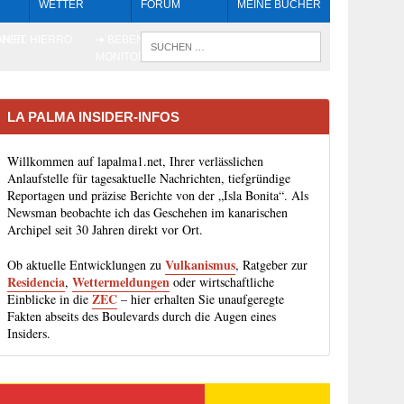
WETTER
FORUM
MEINE BÜCHER
HEIT
AN EL HIERRO
➔ BEBEN LIVE-
WENN DIE 
MONITORING
LA PALMA INSIDER-INFOS
Willkommen auf lapalma1.net, Ihrer verlässlichen
Anlaufstelle für tagesaktuelle Nachrichten, tiefgründige
Reportagen und präzise Berichte von der „Isla Bonita“. Als
Newsman beobachte ich das Geschehen im kanarischen
Archipel seit 30 Jahren direkt vor Ort.
Vulkanismus
Ob aktuelle Entwicklungen zu
, Ratgeber zur
Residencia
Wettermeldungen
,
oder wirtschaftliche
ZEC
Einblicke in die
– hier erhalten Sie unaufgeregte
Fakten abseits des Boulevards durch die Augen eines
Insiders.