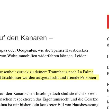
uf den Kanaren –
G
d
upas
Ocupantes
oder
, wie die Spanier Hausbesetzer
r von Wohnimmobilien widerfahren können. Leider
H
bwesenheit zurück zu deinem Traumhaus nach La Palma
K
e Türschlösser wurden ausgetauscht und fremde Personen –
H
uf den Kanarischen Inseln, jedoch sind sie nicht so weit
enschen respektieren das Eigentumsrecht und die Gesetze
M
lma ist mir bisher kein konkreter Fall von Hausbesetzung