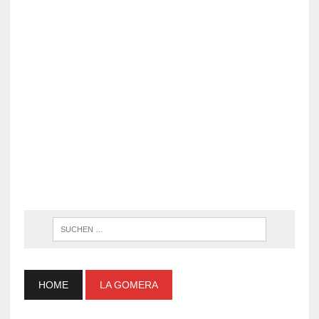
WENN DI
HOME
LA GOMERA