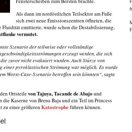
Fensterscheiben zum Bersten brachte.
H
Als dann im nordöstlichen Teilsektor am Fuße
sich zwei neue Emissionszentren öffneten, die
M
Fluidität emittierte, wurde schon die Destabilisierung,
tflanke vermutet.
ste Szenario der teilweise oder vollständige
eschwindigkeitsströmungen erzeugt werden, die sich
 die zuvor nicht evakuiert wurden. Auch Stürze von
g einer pyroklastischen Strömung war möglich. Es wurde
inem Worst-Case-Szenario betroffen sein könnten“
, sagte
von Tajuya, Tacande de Abajo
den Ortsteile
und
die Kaserne von Brena Baja und ein Teil im Princess
Katastrophe
ht zu einer größeren
führen können.
el