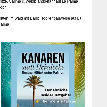
itze, Calima & Waldbrandgefahr auf La Palma
hoch
itten im Wald mit Dani: Trockenbauweise auf La
Palma