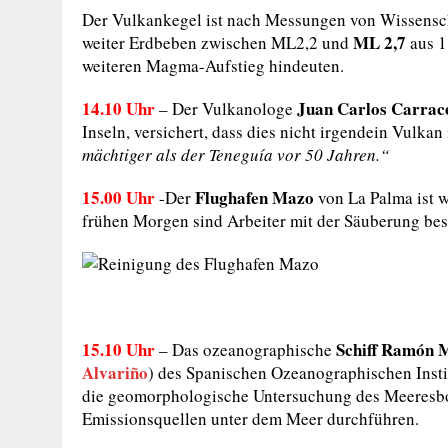
Der Vulkankegel ist nach Messungen von Wissensch
ML 2,7
weiter Erdbeben zwischen ML2,2 und
aus 1
weiteren Magma-Aufstieg hindeuten.
14.10 Uhr
Juan Carlos Carrac
– Der Vulkanologe
Inseln, versichert, dass dies nicht irgendein Vulkan 
mächtiger als der Teneguía vor 50 Jahren.“
15.00 Uhr
Flughafen Mazo
-Der
von La Palma ist
frühen Morgen sind Arbeiter mit der Säuberung bes
15.10 Uhr
Schiff
Ramón M
– Das ozeanographische
Alvariño
) des Spanischen Ozeanographischen Institu
die geomorphologische Untersuchung des Meeresbo
Emissionsquellen unter dem Meer durchführen.