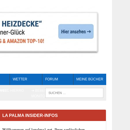
WETTER
FORUM
MEINE BÜCHER
HEIT
AN EL HIERRO
➔ BEBEN LIVE-
WENN DIE 
MONITORING
LA PALMA INSIDER-INFOS
Willkommen auf lapalma1.net, Ihrer verlässlichen