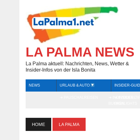
LA PALMA NEWS
La Palma aktuell: Nachrichten, News, Wetter &
Insider-Infos von der Isla Bonita
NEWS
URLAUB & AUTO
INSIDER-GUI
➔ PAUSCHALREISEN
➔ INDIVIDUELL
➔ INSIDER-TI
BUCHEN
HIGHLIGHTS
HOME
LA PALMA