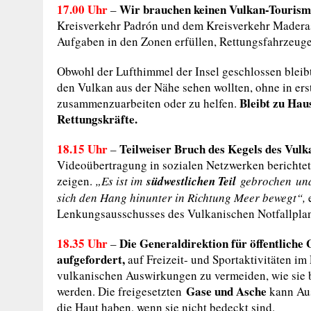
17.00 Uhr
Wir brauchen keinen Vulkan-Tourism
–
Kreisverkehr Padrón und dem Kreisverkehr Maderas 
Aufgaben in den Zonen erfüllen, Rettungsfahrzeuge
Obwohl der Lufthimmel der Insel geschlossen bleib
den Vulkan aus der Nähe sehen wollten, ohne in ers
Bleibt zu Haus
zusammenzuarbeiten oder zu helfen.
Rettungskräfte.
18.15 Uhr
Teilweiser Bruch des Kegels des Vul
–
Videoübertragung in sozialen Netzwerken berichtet,
zeigen.
„Es ist im
südwestlichen Teil
gebrochen und 
sich den Hang hinunter in Richtung Meer bewegt“,
e
Lenkungsausschusses des Vulkanischen Notfallplan
18.35 Uhr
Die Generaldirektion für öffentliche
–
aufgefordert,
auf Freizeit- und Sportaktivitäten im
vulkanischen Auswirkungen zu vermeiden, wie sie 
Gase
und Asche
werden. Die freigesetzten
kann Aus
die Haut haben, wenn sie nicht bedeckt sind.