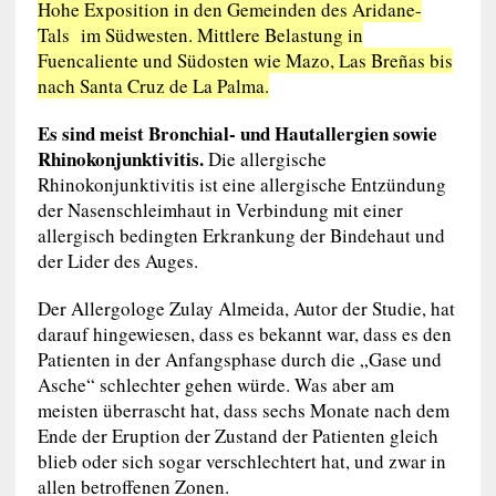
Hohe Exposition in den Gemeinden des Aridane-
Tals im Südwesten. Mittlere Belastung in
Fuencaliente und Südosten wie Mazo, Las Breñas bis
nach Santa Cruz de La Palma.
Es sind meist Bronchial- und Hautallergien sowie
Rhinokonjunktivitis.
Die allergische
Rhinokonjunktivitis ist eine allergische Entzündung
der Nasenschleimhaut in Verbindung mit einer
allergisch bedingten Erkrankung der Bindehaut und
der Lider des Auges.
Der Allergologe Zulay Almeida, Autor der Studie, hat
darauf hingewiesen, dass es bekannt war, dass es den
Patienten in der Anfangsphase durch die „Gase und
Asche“ schlechter gehen würde. Was aber am
meisten überrascht hat, dass sechs Monate nach dem
Ende der Eruption der Zustand der Patienten gleich
blieb oder sich sogar verschlechtert hat, und zwar in
allen betroffenen Zonen.