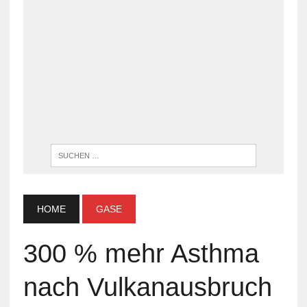
WENN DI
HOME
GASE
300 % mehr Asthma
nach Vulkanausbruch