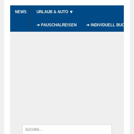
NEWS
URLAUB & AUTO 🔽
➔ PAUSCHALREISEN
➔ INDIVIDUELL BUCHEN
WENN DI