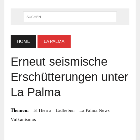
WENN DI
HOME
LA PALMA
Erneut seismische
Erschütterungen unter
La Palma
Themen:
El Hierro
Erdbeben
La Palma News
Vulkanismus