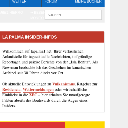
WETTER
FORUM
MEINE BÜCHER
HEIT
AN EL HIERRO
➔ BEBEN LIVE-
WENN DIE 
MONITORING
LA PALMA INSIDER-INFOS
Willkommen auf lapalma1.net, Ihrer verlässlichen
Anlaufstelle für tagesaktuelle Nachrichten, tiefgründige
Reportagen und präzise Berichte von der „Isla Bonita“. Als
Newsman beobachte ich das Geschehen im kanarischen
Archipel seit 30 Jahren direkt vor Ort.
Vulkanismus
Ob aktuelle Entwicklungen zu
, Ratgeber zur
Residencia
Wettermeldungen
,
oder wirtschaftliche
ZEC
Einblicke in die
– hier erhalten Sie unaufgeregte
Fakten abseits des Boulevards durch die Augen eines
Insiders.