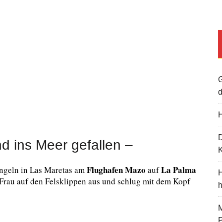
G
d
H
d ins Meer gefallen –
K
Flughafen Mazo
La Palma
ngeln in Las Maretas am
auf
H
e Frau auf den Felsklippen aus und schlug mit dem Kopf
M