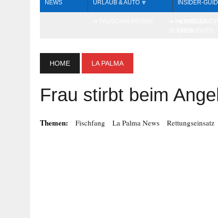
NEWS
URLAUB & AUTO 🔽
INSIDER-GUID
➔ PAUSCHALREISEN
➔ INDIVIDUELL
➔ INSIDER-TI
BUCHEN
HIGHLIGHTS
HOME
LA PALMA
Frau stirbt beim Ang
Themen:
Fischfang
La Palma News
Rettungseinsatz