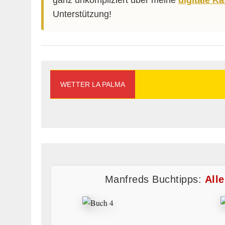
ganz unkompliziert über meine
digitale K
Unterstützung!
WETTER LA PALMA
Manfreds Buchtipps:
All