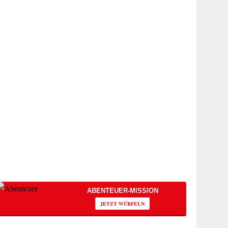
ABENTEUER-MISSION
JETZT WÜRFELN