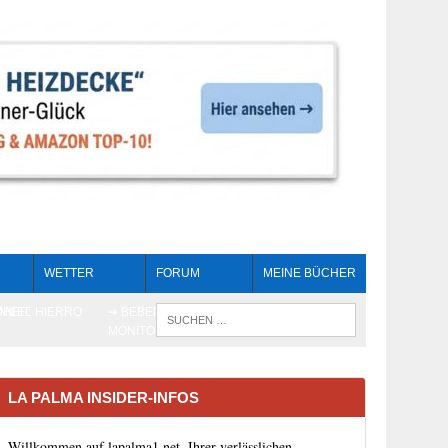
WETTER
FORUM
MEINE BÜCHER
HEIT
AN EL HIERRO
➔ BEBEN LIVE-
WENN DIE 
MONITORING
LA PALMA INSIDER-INFOS
Willkommen auf lapalma1.net, Ihrer verlässlichen