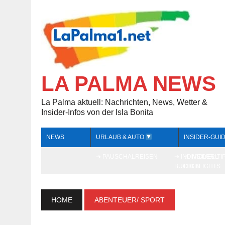
LA PALMA NEWS
La Palma aktuell: Nachrichten, News, Wetter &
Insider-Infos von der Isla Bonita
NEWS
URLAUB & AUTO
INSIDER-GUI
➔ PAUSCHALREISEN
➔ INDIVIDUELL
➔ INSIDER-TI
BUCHEN
HIGHLIGHTS
HOME
ABENTEUER/ SPORT