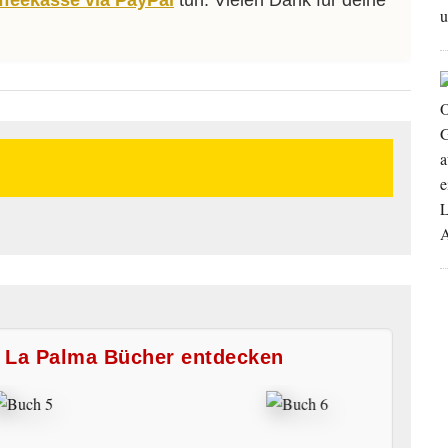
affeekasse via PayPal
tun. Vielen Dank für deine
e La Palma Bücher entdecken