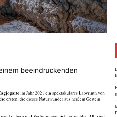
 einem beeindruckenden
K
H
Tagjogaite
im Jahr 2021 ein spektakuläres Labyrinth von
die ersten, die dieses Naturwunder aus heißem Gestein
M
von Löchern und Vertiefungen nicht erreichbar. Oft sind