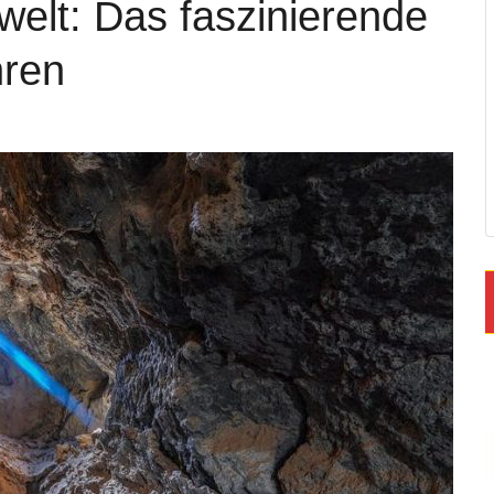
welt: Das faszinierende
hren