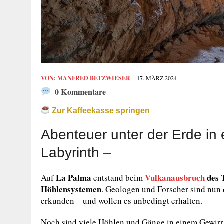
VON:
MANFRED BETZWIESER
17. MÄRZ 2024
0 Kommentare
Zur Kaffeekasse springen
Abenteuer unter der Erde in
Labyrinth –
La Palma
Vulkanausbruch
des 
Auf
entstand beim
Höhlensystemen
. Geologen und Forscher sind nun 
erkunden – und wollen es unbedingt erhalten.
Noch sind viele Höhlen und Gänge in einem Gewirr 