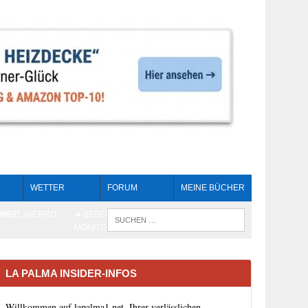
WETTER
FORUM
MEINE BÜCHER
HEIT
AN EL HIERRO
➔ BEBEN LIVE-
WENN DIE 
MONITORING
LA PALMA INSIDER-INFOS
Willkommen auf lapalma1.net, Ihrer verlässlichen