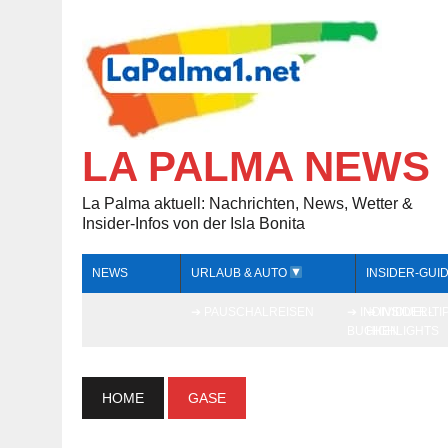
LA PALMA NEWS
La Palma aktuell: Nachrichten, News, Wetter &
Insider-Infos von der Isla Bonita
NEWS
URLAUB & AUTO
INSIDER-GUI
➔ PAUSCHALREISEN
➔ INDIVIDUELL
➔ INSIDER-TI
BUCHEN
HIGHLIGHTS
HOME
GASE