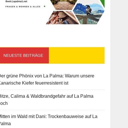
NEUESTE BEITRÄGE
Der grüne Phönix von La Palma: Warum unsere
anarische Kiefer feuerresistent ist
itze, Calima & Waldbrandgefahr auf La Palma
hoch
itten im Wald mit Dani: Trockenbauweise auf La
Palma