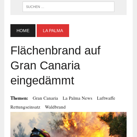
WENN DI
HOME
LA PALMA
Flächenbrand auf
Gran Canaria
eingedämmt
Themen:
Gran Canaria
La Palma News
Luftwaffe
Rettungseinsatz
Waldbrand