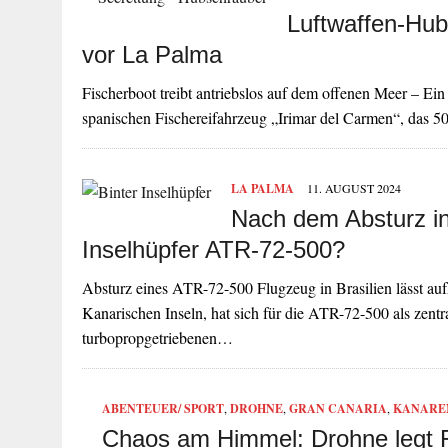
Luftwaffen-Hub
vor La Palma
Fischerboot treibt antriebslos auf dem offenen Meer – Ei
spanischen Fischereifahrzeug „Irimar del Carmen“, das 5
LA PALMA
11. AUGUST 2024
Nach dem Absturz in 
Inselhüpfer ATR-72-500?
Absturz eines ATR-72-500 Flugzeug in Brasilien lässt auf
Kanarischen Inseln, hat sich für die ATR-72-500 als zentr
turbopropgetriebenen…
ABENTEUER/ SPORT
,
DROHNE
,
GRAN CANARIA
,
KANARE
Chaos am Himmel: Drohne legt 