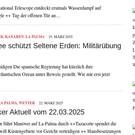
tional Telescope entdeckt erstmals Wasserdampf auf
gle ++ Tag der offenen Tür an…
IK
,
KANAREN
,
LA PALMA
25. MÄRZ 2025
e schützt Seltene Erden: Militärübung
igen Die spanische Regierung hat kürzlich ihre
lantischen Ozean unter Beweis gestellt. Wie mir erst jetzt
LA PALMA
,
WETTER
22. MÄRZ 2025
ker Aktuell vom 22.03.2025
 führt Manöver auf La Palma durch ++Tazacorte spendet die
will Küstengebiete vor Gericht verteidigen ++ Hausbesetzungen