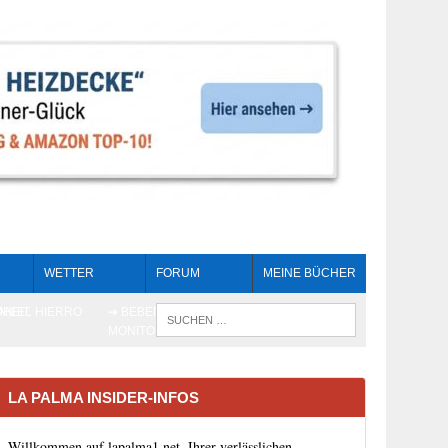
WETTER
FORUM
MEINE BÜCHER
HEIT
AN EL HIERRO
➔ BEBEN LIVE-
WENN DIE 
MONITORING
LA PALMA INSIDER-INFOS
Willkommen auf lapalma1.net, Ihrer verlässlichen