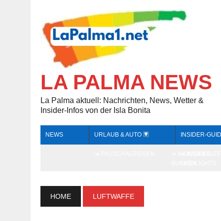
LA PALMA NEWS
La Palma aktuell: Nachrichten, News, Wetter &
Insider-Infos von der Isla Bonita
NEWS
URLAUB & AUTO
INSIDER-GUI
➔ PAUSCHALREISEN
➔ INDIVIDUELL
➔ INSIDER-TI
BUCHEN
HIGHLIGHTS
HOME
LUFTWAFFE