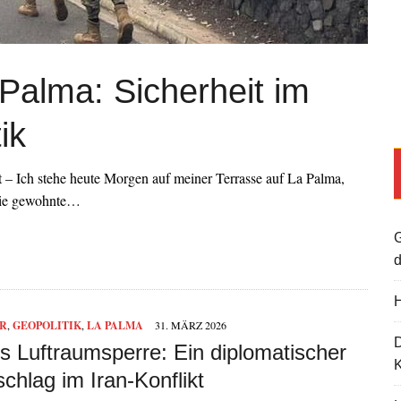
 Palma: Sicherheit im
ik
t – Ich stehe heute Morgen auf meiner Terrasse auf La Palma,
 die gewohnte…
G
d
H
R
,
GEOPOLITIK
,
LA PALMA
31. MÄRZ 2026
s Luftraumsperre: Ein diplomatischer
K
chlag im Iran-Konflikt