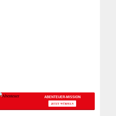
ABENTEUER-MISSION
JETZT WÜRFELN