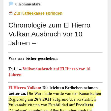
0 Kommentare
Zur Kaffeekasse springen
Chronologie zum El Hierro
Vulkan Ausbruch vor 10
Jahren –
Was war bisher geschehen:
Vulkanausbruch auf El Hierro vor 10
Teil 1 –
Jahren
El Hierro Vulkan
: Die leichten Erdbeben nehmen
weiter zu.
Die Warnstufe wurde von der Kanarischen
28.8.2011
Regierung am
aufgrund der verstärkten
Prealerta
Vulkanaktivitäten von Estabilidad auf
(Voralarm) angehoben. Alles liegt aber noch im