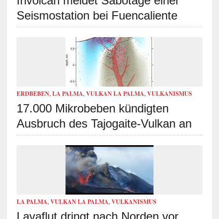
Involcan meldet Sabotage einer
Seismostation bei Fuencaliente
ERDBEBEN
,
LA PALMA
,
VULKAN LA PALMA
,
VULKANISMUS
17.000 Mikrobeben kündigten
Ausbruch des Tajogaite-Vulkan an
LA PALMA
,
VULKAN LA PALMA
,
VULKANISMUS
Lavaflut dringt nach Norden vor