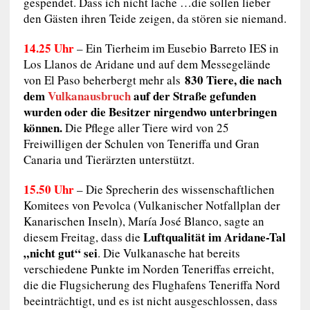
gespendet. Dass ich nicht lache …die sollen lieber
den Gästen ihren Teide zeigen, da stören sie niemand.
14.25 Uhr
– Ein Tierheim im Eusebio Barreto IES in
Los Llanos de Aridane und auf dem Messegelände
830 Tiere, die nach
von El Paso beherbergt mehr als
dem
Vulkanausbruch
auf der Straße gefunden
wurden oder die Besitzer nirgendwo unterbringen
können.
Die Pflege aller Tiere wird von 25
Freiwilligen der Schulen von Teneriffa und Gran
Canaria und Tierärzten unterstützt.
15.50 Uhr
– Die Sprecherin des wissenschaftlichen
Komitees von Pevolca (Vulkanischer Notfallplan der
Kanarischen Inseln), María José Blanco, sagte an
Luftqualität im Aridane-Tal
diesem Freitag, dass die
„nicht gut“ sei
. Die Vulkanasche hat bereits
verschiedene Punkte im Norden Teneriffas erreicht,
die die Flugsicherung des Flughafens Teneriffa Nord
beeinträchtigt, und es ist nicht ausgeschlossen, dass