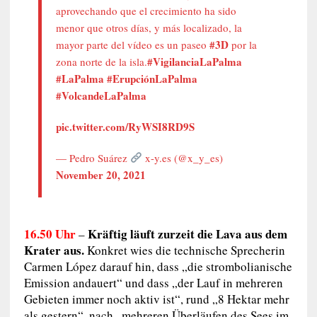
aprovechando que el crecimiento ha sido
menor que otros días, y más localizado, la
#3D
mayor parte del vídeo es un paseo
por la
#VigilanciaLaPalma
zona norte de la isla.
#LaPalma
#ErupciónLaPalma
#VolcandeLaPalma
pic.twitter.com/RyWSI8RD9S
— Pedro Suárez
x-y.es (@x_y_es)
November 20, 2021
16.50 Uhr
Kräftig läuft zurzeit die Lava aus dem
–
Krater aus.
Konkret wies die technische Sprecherin
Carmen López darauf hin, dass „die strombolianische
Emission andauert“ und dass „der Lauf in mehreren
Gebieten immer noch aktiv ist“, rund „8 Hektar mehr
als gestern“, nach „mehreren Überläufen des Sees im