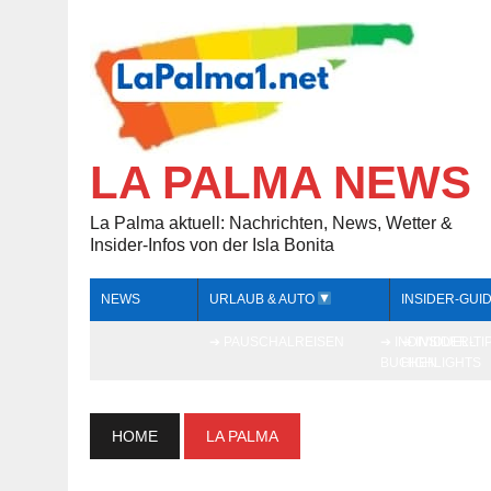
LA PALMA NEWS
La Palma aktuell: Nachrichten, News, Wetter &
Insider-Infos von der Isla Bonita
NEWS
URLAUB & AUTO
INSIDER-GUI
➔ PAUSCHALREISEN
➔ INDIVIDUELL
➔ INSIDER-TI
BUCHEN
HIGHLIGHTS
HOME
LA PALMA