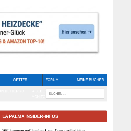
WETTER
FORUM
MEINE BÜCHER
HEIT
AN EL HIERRO
➔ BEBEN LIVE-
WENN DIE 
MONITORING
LA PALMA INSIDER-INFOS
Willkommen auf lapalma1.net, Ihrer verlässlichen