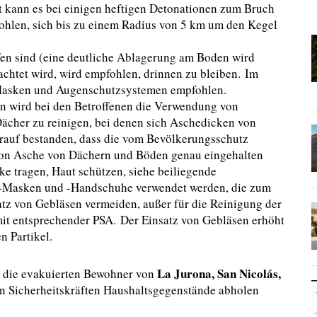
ät kann es bei einigen heftigen Detonationen zum Bruch
ohlen, sich bis zu einem Radius von 5 km um den Kegel
ffen sind (eine deutliche Ablagerung am Boden wird
chtet wird, wird empfohlen, drinnen zu bleiben. Im
Masken und Augenschutzsystemen empfohlen.
ln wird bei den Betroffenen die Verwendung von
cher zu reinigen, bei denen sich Aschedicken von
rauf bestanden, dass die vom Bevölkerungsschutz
von Asche von Dächern und Böden genau eingehalten
e tragen, Haut schützen, siehe beiliegende
2-Masken und -Handschuhe verwendet werden, die zum
atz von Gebläsen vermeiden, außer für die Reinigung der
it entsprechender PSA. Der Einsatz von Gebläsen erhöht
n Partikel.
La Jurona, San Nicolás,
ss die evakuierten Bewohner von
n Sicherheitskräften Haushaltsgegenstände abholen