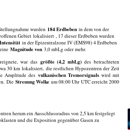
184 Erdbeben
n Stellungnahme wurden
in dem von der
roffenen Gebiet lokalisiert , 17 dieser Erdbeben wurden
ntensität
in der Epizentralzone IV (EMS98) 4 Erdbeben
Magnitude von
 eine
3,0 mbLg oder mehr.
größte (4,2 mbLg)
reignete, war das
des betrachteten
wa 30 km lokalisiert, die restlichen Hypozentren der Zeit
vulkanischen Tremorsignals
Die Amplitude des
wird mit
Streuung Wolke
en. Die
um 08:00 Uhr UTC erreicht 2000
entren herum ein Ausschlussradius von 2,5 km festgelegt
roklasten und die Exposition gegenüber Gasen zu