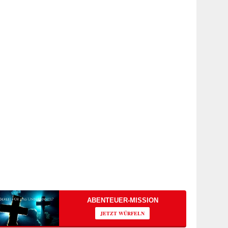
ABENTEUER-MISSION
JETZT WÜRFELN