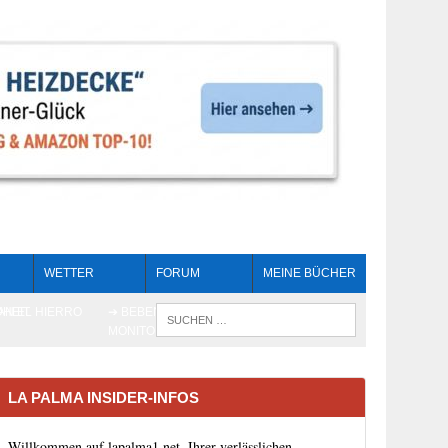
WETTER
FORUM
MEINE BÜCHER
HEIT
AN EL HIERRO
➔ BEBEN LIVE-
WENN DIE 
MONITORING
LA PALMA INSIDER-INFOS
Willkommen auf lapalma1.net, Ihrer verlässlichen