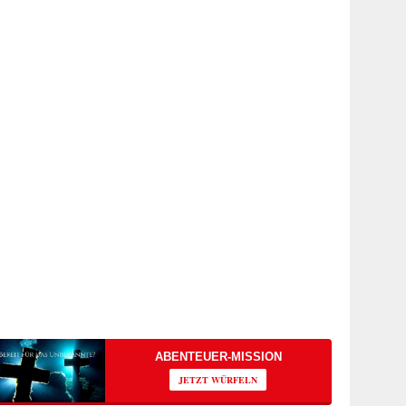
ABENTEUER-MISSION
JETZT WÜRFELN