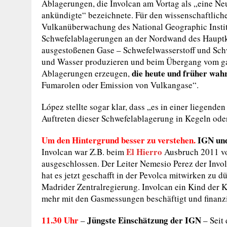
Ablagerungen, die Involcan am Vortag als „eine Ne
ankündigte“ bezeichnete. Für den wissenschaftlich
Vulkanüberwachung des National Geographic Institu
Schwefelablagerungen an der Nordwand des Hauptk
ausgestoßenen Gase – Schwefelwasserstoff und Sch
und Wasser produzieren und beim Übergang vom gas
die heute und früher wa
Ablagerungen erzeugen,
Fumarolen oder Emission von Vulkangase“.
López stellte sogar klar, dass „es in einer liegen
Auftreten dieser Schwefelablagerung in Kegeln ode
Um den Hintergrund besser zu verstehen.
IGN und
El Hierro
Involcan war Z.B. beim
Ausbruch 2011 vo
ausgeschlossen. Der Leiter Nemesio Perez der Invo
hat es jetzt geschafft in der Pevolca mitwirken zu d
Madrider Zentralregierung. Involcan ein Kind der Ka
mehr mit den Gasmessungen beschäftigt und finanziel
11.30 Uhr
Jüngste Einschätzung der IGN
–
– Seit