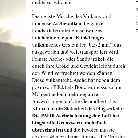
nichts verschonen.
H
.
Die neuste Masche des Vulkans sind
Aschewolken
immense
die ganze
M
Landstriche unter ein schwarzes
Feinkörniges
Leichentuch legen.
,
vulkanisches Gestein (ca. 0,5-2 mm), das
ausgeworfen und weit transportiert wird.
Feinste Asche- oder Sandpartikel, die
durch ihre Größe und Gewicht leicht durch
den Wind verfrachtet werden können.
Diese vulkanische Asche hat neben dem
positiven Effekt als Bodenverbesserer, im
Moment jedoch mehr negative
Auswirkungen auf die Gesundheit, das
Klima und die Sicherheit des Flugverkehrs.
Die PM10 Aschebelastung der Luft hat
längst alle Grenzwerte mehrfach
überschritten
und die Pevolca musste
gestern wieder einmal für fast alle Orte der