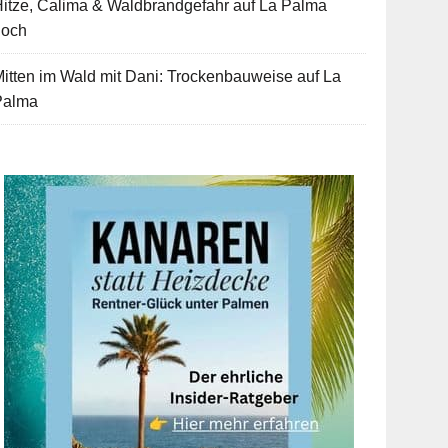
itze, Calima & Waldbrandgefahr auf La Palma
hoch
itten im Wald mit Dani: Trockenbauweise auf La
Palma