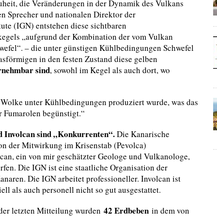
uheit, die Veränderungen in der Dynamik des Vulkans
en Sprecher und nationalen Direktor der
te (IGN) entstehen diese sichtbaren
egels „aufgrund der Kombination der vom Vulkan
wefel“. – die unter günstigen Kühlbedingungen Schwefel
förmigen in den festen Zustand diese gelben
hrnehmbar sind
, sowohl im Kegel als auch dort, wo
den Wolke unter Kühlbedingungen produziert wurde, was das
r Fumarolen begünstigt.“
 Involcan sind „Konkurrenten“.
Die Kanarische
n der Mitwirkung im Krisenstab (Pevolca)
lcan, ein von mir geschätzter Geologe und Vulkanologe,
ürfen. Die IGN ist eine staatliche Organisation der
naren. Die IGN arbeitet professioneller. Involcan ist
l als auch personell nicht so gut ausgestattet.
42 Erdbeben
 der letzten Mitteilung wurden
in dem von