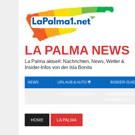
LA PALMA NEWS
La Palma aktuell: Nachrichten, News, Wetter &
Insider-Infos von der Isla Bonita
NEWS
URLAUB & AUTO
INSIDER-GUI
➔ PAUSCHALREISEN
➔ INDIVIDUELL
➔ INSIDER-TI
BUCHEN
HIGHLIGHTS
HOME
LA PALMA