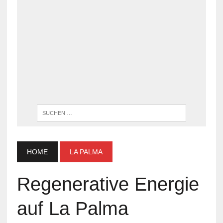
WENN DI
HOME
LA PALMA
Regenerative Energie
auf La Palma