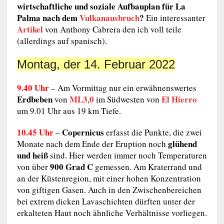
wirtschaftliche und soziale Aufbauplan für La
Palma nach dem
Vulkanausbruch
?
Ein interessanter
Artikel
von Anthony Cabrera den ich voll teile
(allerdings auf spanisch).
Montag, der 14. Februar 2022
9.40 Uhr
– Am Vormittag nur ein erwähnenswertes
Erdbeben
ML3,0
El Hierro
von
im Südwesten von
um 9.01 Uhr aus 19 km Tiefe.
10.45 Uhr
Copernicus
–
erfasst die Punkte, die zwei
glühend
Monate nach dem Ende der Eruption noch
und heiß
sind. Hier werden immer noch Temperaturen
900 Grad C
von über
gemessen. Am Kraterrand und
an der Küstenregion, mit einer hohen Konzentration
von giftigen Gasen. Auch in den Zwischenbereichen
bei extrem dicken Lavaschichten dürften unter der
erkalteten Haut noch ähnliche Verhältnisse vorliegen.