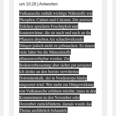
um 10:28
|
Antworten
Vulkanasche enthält wichtige Nährstoffe wie
Phosphor, Calium und Calcium. Die porösen
Teilchen speichern Feuchtigkeit und
Sonnenwärme, die sie nach und nach an die
Pflanzen abgeben.Als schnellwirkender
Dünger jedoch nicht zu gebrauchen. Es dauert
viele Jahre bis die Mineralstoffe
pflanzenverfügbar werden. Zur
Bodenverbesserung aber sicher gut geeignet.
Ich denke an den bereits verwitterten
Dolomitenkalk, der in Nordeuropa häufig
eingesetzt wird. Wer mehr zur Düngewirkung
von Vulkanasche erfahren möchte, muss in den
Kommentaren in den November oder
Dezember zurückblättern, damals wurde das
Thema ausführlich behandelt.