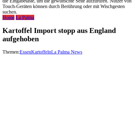
die Eingabetaste, um die gewünschte Seite aufzurufen. Nutzer von
Touch-Geräten können durch Berührung oder mit Wischgesten
suchen.
Home
La Palma
Kartoffel Import stopp aus England
aufgehoben
Themen:
Essen
Kartoffeln
La Palma News