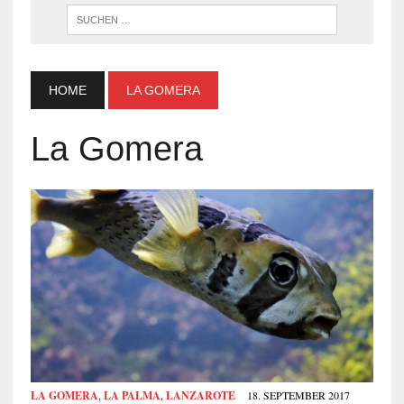
WENN DI
HOME
LA GOMERA
La Gomera
LA GOMERA
,
LA PALMA
,
LANZAROTE
18. SEPTEMBER 2017