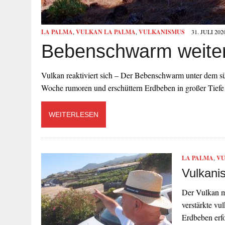
LA PALMA
,
VULKAN LA PALMA
,
VULKANISMUS
31. JULI 202
Bebenschwarm weiter 
Vulkan reaktiviert sich – Der Bebenschwarm unter dem sü
Woche rumoren und erschüttern Erdbeben in großer Tiefe
WEITERLESEN
LA PALMA
,
VU
Vulkani
Der Vulkan m
verstärkte vu
Erdbeben erf