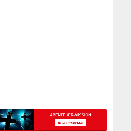
ABENTEUER-MISSION
JETZT WÜRFELN