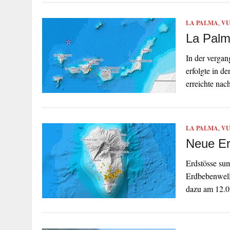
LA PALMA
,
VU
La Palm
In der vergan
erfolgte in 
erreichte na
LA PALMA
,
VU
Neue Er
Erdstösse su
Erdbebenwell
dazu am 12.0