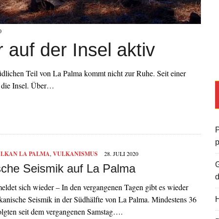
0
auf der Insel aktiv
dlichen Teil von La Palma kommt nicht zur Ruhe. Seit einer
 die Insel. Über…
P
LKAN LA PALMA
,
VULKANISMUS
28. JULI 2020
G
sche Seismik auf La Palma
d
eldet sich wieder – In den vergangenen Tagen gibt es wieder
lkanische Seismik in der Südhälfte von La Palma. Mindestens 36
H
olgten seit dem vergangenen Samstag….