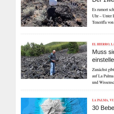
Es rumort sc
Uhr – Unter L
Teneriffa vo
EL HIERRO
,
L
Muss si
einstell
Zunächst gibt
auf La Palma
und Wissens
LA PALMA
,
VU
30 Bebe