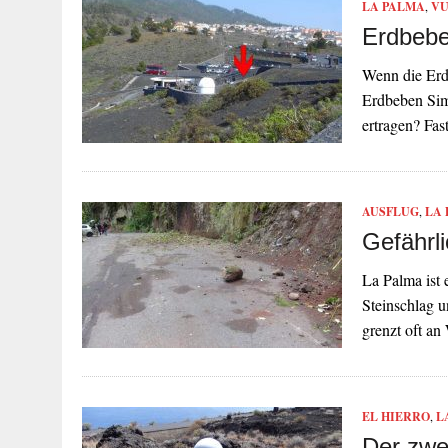
LA PALMA
,
VU
Erdbebe
Wenn die Erd
Erdbeben Sim
ertragen? Fas
AUSFLUG
,
LA
Gefährl
La Palma ist 
Steinschlag 
grenzt oft a
EL HIERRO
,
L
Der zwe