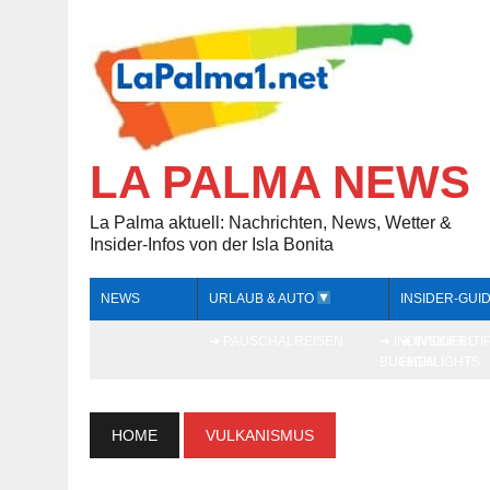
LA PALMA NEWS
La Palma aktuell: Nachrichten, News, Wetter &
Insider-Infos von der Isla Bonita
NEWS
URLAUB & AUTO
INSIDER-GUI
➔ PAUSCHALREISEN
➔ INDIVIDUELL
➔ INSIDER-TI
BUCHEN
HIGHLIGHTS
HOME
VULKANISMUS