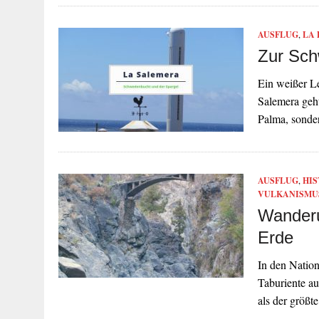
AUSFLUG
,
LA
Zur Sch
Ein weißer L
Salemera geh
Palma, sond
AUSFLUG
,
HIS
VULKANISMU
Wanderu
Erde
In den Natio
Taburiente a
als der größt