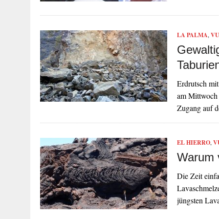
LA PALMA
,
VU
Gewaltig
Taburie
Erdrutsch mit
am Mittwoch 
Zugang auf 
EL HIERRO
,
V
Warum v
Die Zeit einf
Lavaschmelze
jüngsten Lava