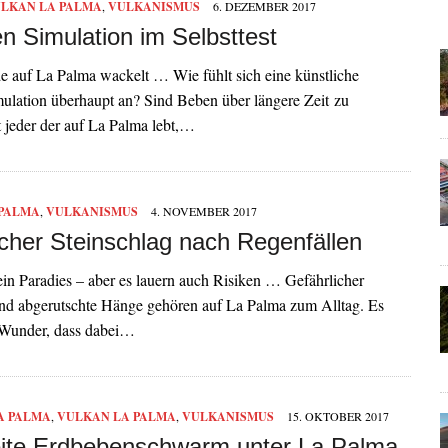
LKAN LA PALMA
,
VULKANISMUS
6. DEZEMBER 2017
n Simulation im Selbsttest
e auf La Palma wackelt … Wie fühlt sich eine künstliche
ulation überhaupt an? Sind Beben über längere Zeit zu
t jeder der auf La Palma lebt,…
 PALMA
,
VULKANISMUS
4. NOVEMBER 2017
icher Steinschlag nach Regenfällen
ein Paradies – aber es lauern auch Risiken … Gefährlicher
und abgerutschte Hänge gehören auf La Palma zum Alltag. Es
n Wunder, dass dabei…
A PALMA
,
VULKAN LA PALMA
,
VULKANISMUS
15. OKTOBER 2017
ite Erdbebenschwarm unter La Palma