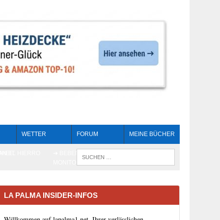
WETTER
FORUM
MEINE BÜCHER
HEIT
AN EL HIERRO
➔ BEBEN LIVE-
WENN DIE 
MONITORING
LA PALMA INSIDER-INFOS
Willkommen auf lapalma1.net, Ihrer verlässlichen