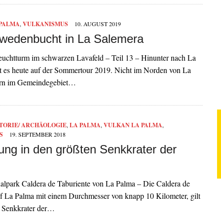
 PALMA
,
VULKANISMUS
10. AUGUST 2019
wedenbucht in La Salemera
euchtturm im schwarzen Lavafeld – Teil 13 – Hinunter nach La
t es heute auf der Sommertour 2019. Nicht im Norden von La
ern im Gemeindegebiet…
TORIE/ ARCHÄOLOGIE
,
LA PALMA
,
VULKAN LA PALMA
,
S
19. SEPTEMBER 2018
ng in den größten Senkkrater der
nalpark Caldera de Taburiente von La Palma – Die Caldera de
uf La Palma mit einem Durchmesser von knapp 10 Kilometer, gilt
e Senkkrater der…