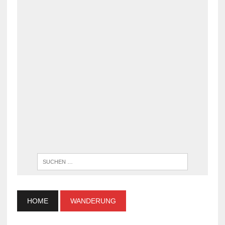
WENN DI
HOME
WANDERUNG