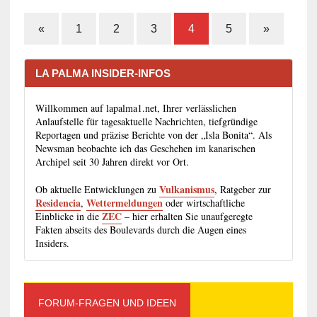
«
1
2
3
4
5
»
LA PALMA INSIDER-INFOS
Willkommen auf lapalma1.net, Ihrer verlässlichen
Anlaufstelle für tagesaktuelle Nachrichten, tiefgründige
Reportagen und präzise Berichte von der „Isla Bonita“. Als
Newsman beobachte ich das Geschehen im kanarischen
Archipel seit 30 Jahren direkt vor Ort.
Vulkanismus
Ob aktuelle Entwicklungen zu
, Ratgeber zur
Residencia
Wettermeldungen
,
oder wirtschaftliche
ZEC
Einblicke in die
– hier erhalten Sie unaufgeregte
Fakten abseits des Boulevards durch die Augen eines
Insiders.
FORUM-FRAGEN UND IDEEN