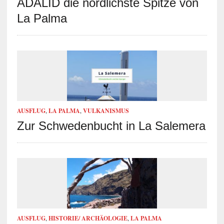
ADALID die nördlichste Spitze von
La Palma
AUSFLUG
,
LA PALMA
,
VULKANISMUS
Zur Schwedenbucht in La Salemera
AUSFLUG
,
HISTORIE/ ARCHÄOLOGIE
,
LA PALMA