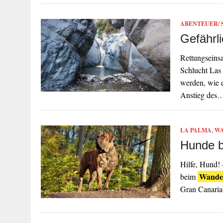
ABENTEUER/ 
Gefährl
Rettungseinsa
Schlucht Las
werden, wie e
Anstieg des
LA PALMA
,
W
Hunde b
Hilfe, Hund!
Wande
beim
Gran Canaria 