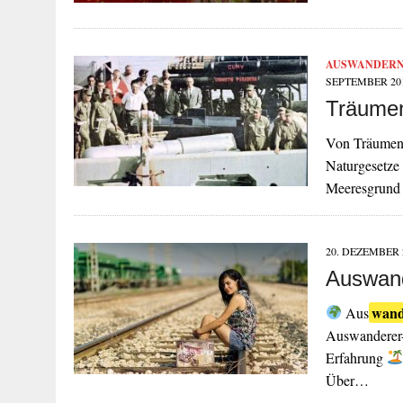
AUSWANDER
SEPTEMBER 20
Träumen
Von Träumen 
Naturgesetze
Meeresgrund 
20. DEZEMBER 
Auswan
wan
Aus
Auswanderer-
Erfahrung
Über…