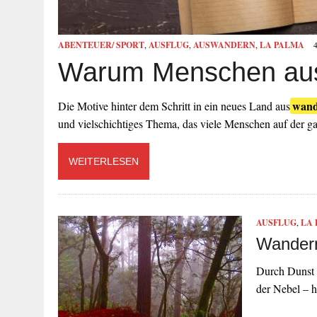
ABENTEUER/ SPORT
,
AUSFLUG
,
AUSWANDERN
,
LA PALMA
Warum Menschen au
wand
Die Motive hinter dem Schritt in ein neues Land aus
und vielschichtiges Thema, das viele Menschen auf der g
WEITERLESEN
AUSFLUG
,
LA
Wandern
Durch Dunst 
der Nebel – 