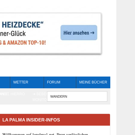
WETTER
FORUM
MEINE BÜCHER
HEIT
AN EL HIERRO
➔ BEBEN LIVE-
WENN DIE 
MONITORING
LA PALMA INSIDER-INFOS
Willkommen auf lapalma1.net, Ihrer verlässlichen