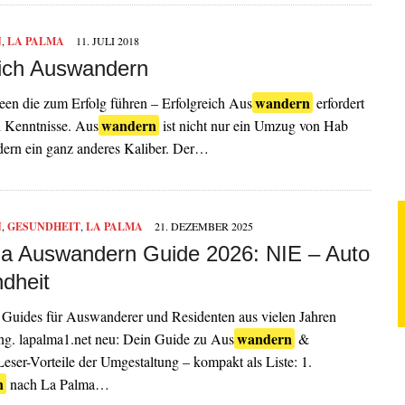
N
,
LA PALMA
11. JULI 2018
eich Auswandern
wandern
een die zum Erfolg führen – Erfolgreich Aus
erfordert
wandern
d Kenntnisse. Aus
ist nicht nur ein Umzug von Hab
dern ein ganz anderes Kaliber. Der…
N
,
GESUNDHEIT
,
LA PALMA
21. DEZEMBER 2025
a Auswandern Guide 2026: NIE – Auto
dheit
Guides für Auswanderer und Residenten aus vielen Jahren
wandern
ng.​ lapalma1.net neu: Dein Guide zu Aus
&
eser-Vorteile der Umgestaltung – kompakt als Liste: 1.
n
nach La Palma…