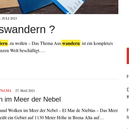
4. JULI 2023
swandern ?
ern
wandern
zu wollen – Das Thema Aus
ist ein komplexes
anzen Welt beschäftigt….
H
 PALMA
27. MAI 2021
K
 im Meer der Nebel
und Wolken im Meer der Nebel – El Mar de Nieblas – Das Meer
H
heißt ein Gebiet auf 1130 Meter Höhe in Brena Alta auf…