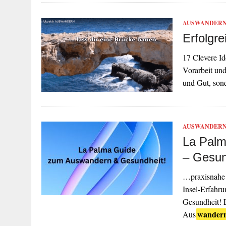
AUSWANDER
Erfolgr
17 Clevere Id
Vorarbeit un
und Gut, son
AUSWANDER
La Palm
– Gesun
…praxisnahe 
Insel-Erfahru
Gesundheit! L
wander
Aus