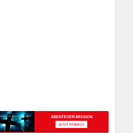
ABENTEUER-MISSION
JETZT WÜRFELN