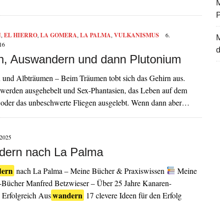
M
N
,
EL HIERRO
,
LA GOMERA
,
LA PALMA
,
VULKANISMUS
6.
16
d
, Auswandern und dann Plutonium
und Albträumen – Beim Träumen tobt sich das Gehirn aus.
 werden ausgehebelt und Sex-Phantasien, das Leben auf dem
oder das unbeschwerte Fliegen ausgelebt. Wenn dann aber…
2025
dern nach La Palma
dern
nach La Palma – Meine Bücher & Praxiswissen
Meine
Bücher Manfred Betzwieser – Über 25 Jahre Kanaren-
wandern
Erfolgreich Aus
17 clevere Ideen für den Erfolg