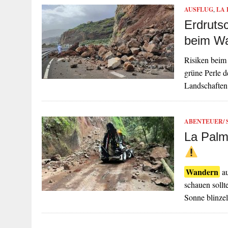
AUSFLUG
,
LA
Erdruts
beim Wa
Risiken bei
grüne Perle 
Landschaften
ABENTEUER/ 
La Palm
Wandern
au
schauen sollt
Sonne blinze