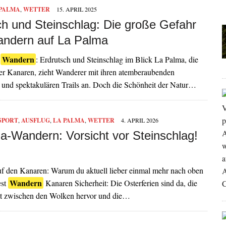
 PALMA
,
WETTER
15. APRIL 2025
ch und Steinschlag: Die große Gefahr
ndern auf La Palma
Wandern
m
: Erdrutsch und Steinschlag im Blick La Palma, die
der Kanaren, zieht Wanderer mit ihren atemberaubenden
 und spektakulären Trails an. Doch die Schönheit der Natur…
SPORT
,
AUSFLUG
,
LA PALMA
,
WETTER
4. APRIL 2026
a-Wandern: Vorsicht vor Steinschlag!
f den Kanaren: Warum du aktuell lieber einmal mehr nach oben
Wandern
est
Kanaren Sicherheit: Die Osterferien sind da, die
lt zwischen den Wolken hervor und die…