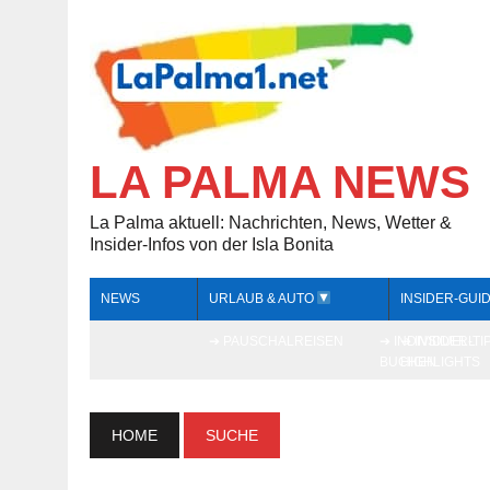
LA PALMA NEWS
La Palma aktuell: Nachrichten, News, Wetter &
Insider-Infos von der Isla Bonita
NEWS
URLAUB & AUTO
INSIDER-GUI
➔ PAUSCHALREISEN
➔ INDIVIDUELL
➔ INSIDER-TI
BUCHEN
HIGHLIGHTS
HOME
SUCHE