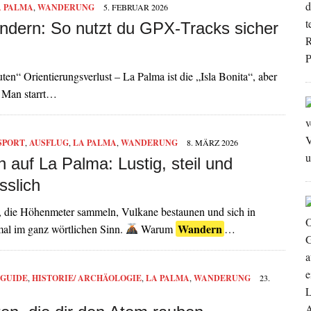
A PALMA
,
WANDERUNG
5. FEBRUAR 2026
dern: So nutzt du GPX-Tracks sicher
en“ Orientierungsverlust – La Palma ist die „Isla Bonita“, aber
? Man starrt…
SPORT
,
AUSFLUG
,
LA PALMA
,
WANDERUNG
8. MÄRZ 2026
 auf La Palma: Lustig, steil und
sslich
, die Höhenmeter sammeln, Vulkane bestaunen und sich in
Wandern
al im ganz wörtlichen Sinn.
Warum
…
GUIDE
,
HISTORIE/ ARCHÄOLOGIE
,
LA PALMA
,
WANDERUNG
23.