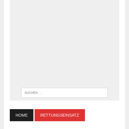
WENN DI
HOME
RETTUNGSEINSATZ