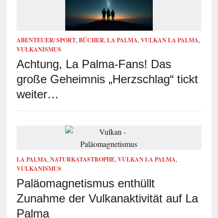
ABENTEUER/ SPORT
,
BÜCHER
,
LA PALMA
,
VULKAN LA PALMA
,
VULKANISMUS
Achtung, La Palma-Fans! Das
große Geheimnis „Herzschlag“ tickt
weiter…
LA PALMA
,
NATURKATASTROPHE
,
VULKAN LA PALMA
,
VULKANISMUS
Paläomagnetismus enthüllt
Zunahme der Vulkanaktivität auf La
Palma