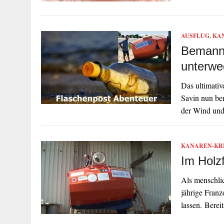
AUSFLUG
,
KA
Bemannt
unterwe
Das ultimativ
Savin nun ber
der Wind und
KANAREN-KR
Im Holz
Als menschlic
jährige Fran
lassen. Bere