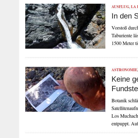
AUSFLUG
,
LA
In den 
Vorstoß durc
Taburiente lä
1500 Meter t
ASTRONOMIE
Keine g
Fundste
Botanik schl
Satellitenau
Los Muchachos
entpuppt. A