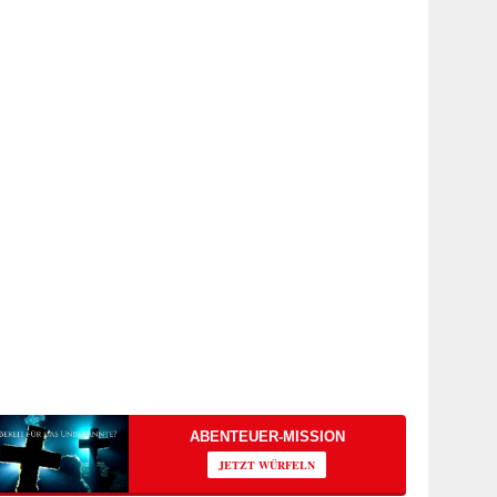
ABENTEUER-MISSION
JETZT WÜRFELN