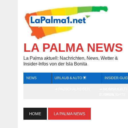
LA PALMA NEWS
La Palma aktuell: Nachrichten, News, Wetter &
Insider-Infos von der Isla Bonita
NEWS
URLAUB & AUTO
INSIDER-GUI
➔ PAUSCHALREISEN
➔ INDIVIDUELL
➔ INSIDER-TI
BUCHEN
HIGHLIGHTS
HOME
LA PALMA NEWS