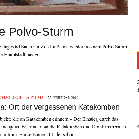
e Polvo-Sturm
tag wird Santa Cruz de La Palma wieder in einem Polvo-Sturm
ie Hauptstadt nieder…
G
d
RCHÄOLOGIE
,
LA PALMA
23. FEBRUAR 2019
H
a: Ort der vergessenen Katakomben
bjekte die an Katakomben erinnern – Der Einstieg durch das
Tonnengewölbe erinnert an die Katakomben und Grabkammern an
K
a in Rom. Ein seltsamer Ort, der schon…