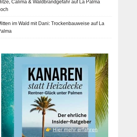
itze, Calima & Waldbrandgefahr auf La Palma
hoch
itten im Wald mit Dani: Trockenbauweise auf La
Palma