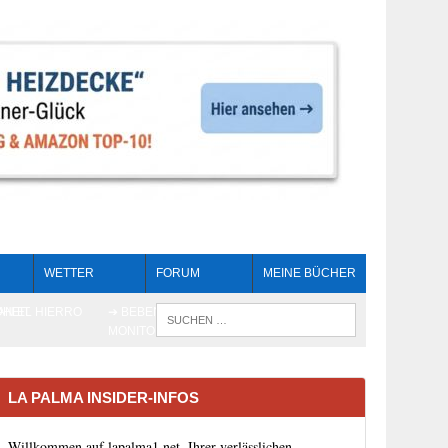
WETTER
FORUM
MEINE BÜCHER
HEIT
AN EL HIERRO
➔ BEBEN LIVE-
WENN DIE 
MONITORING
LA PALMA INSIDER-INFOS
Willkommen auf lapalma1.net, Ihrer verlässlichen