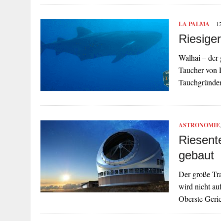
LA PALMA
1
Riesige
Walhai – der 
Taucher von D
Tauchgründen
ASTRONOMIE
Riesent
gebaut
Der große Tr
wird nicht au
Oberste Geri