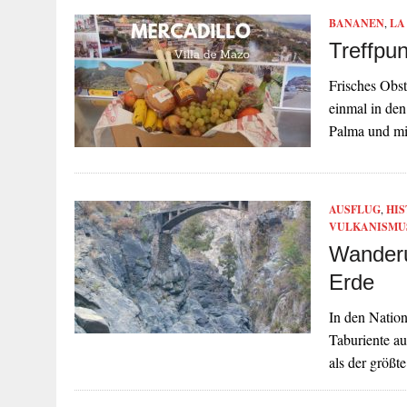
BANANEN
,
LA
Treffpu
Frisches Obs
einmal in de
Palma und mi
AUSFLUG
,
HIS
VULKANISMU
Wanderu
Erde
In den Natio
Taburiente a
als der größt