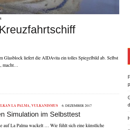
8
reuzfahrtschiff
Glasblock liefert die AIDAvita ein tolles Spiegelbild ab. Selbst
ma, macht…
P
G
d
LKAN LA PALMA
,
VULKANISMUS
6. DEZEMBER 2017
n Simulation im Selbsttest
H
e auf La Palma wackelt … Wie fühlt sich eine künstliche