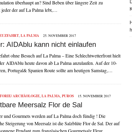
ulation überhaupt an? Sind Beben über längere Zeit zu
K
t jeder der auf La Palma lebt,…
H
EUZFAHRT
,
LA PALMA
25. NOVEMBER 2017
r: AIDAblu kann nicht einlaufen
ahrt ohne Besuch auf La Palma – Eine Schlechtwetterfront hielt
der AIDAblu heute davon ab La Palma anzulaufen. Auf der 10-
ren, Portugal& Spanien Route sollte am heutigen Samstag,…
TORIE/ ARCHÄOLOGIE
,
LA PALMA
,
PUROS
15. NOVEMBER 2017
tbare Meersalz Flor de Sal
r und Gourmets werden auf La Palma doch fündig ! Die
e Steigerung von Meersalz ist die Salzblüte Flor de Sal. Der auf
onnene Pendant zum französischen Gourmetsalz Fleur…