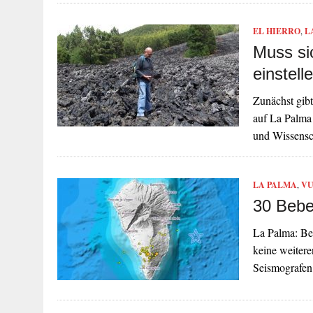
EL HIERRO
,
L
Muss si
einstell
Zunächst gibt
auf La Palma
und Wissens
LA PALMA
,
VU
30 Bebe
La Palma: Be
keine weiter
Seismografen