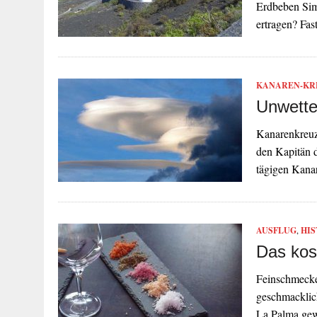
Erdbeben Sim
ertragen? Fas
KANAREN-KR
Unwette
Kanarenkreuzf
den Kapitän 
tägigen Kana
AUSFLUG
,
HIS
Das kos
Feinschmecke
geschmacklich
La Palma gew