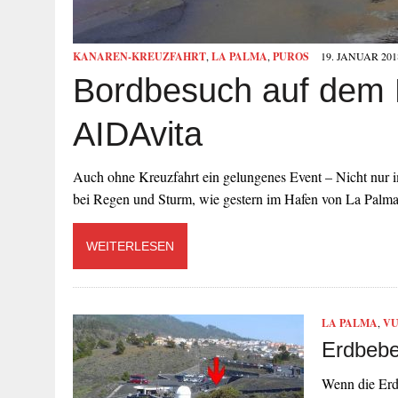
KANAREN-KREUZFAHRT
,
LA PALMA
,
PUROS
19. JANUAR 201
Bordbesuch auf dem K
AIDAvita
Auch ohne Kreuzfahrt ein gelungenes Event – Nicht nur im 
bei Regen und Sturm, wie gestern im Hafen von La Pal
WEITERLESEN
LA PALMA
,
VU
Erdbebe
Wenn die Erd