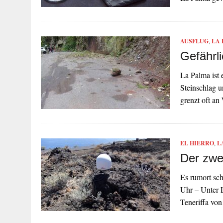
AUSFLUG
,
LA
Gefährl
La Palma ist 
Steinschlag 
grenzt oft a
EL HIERRO
,
L
Der zwe
Es rumort sc
Uhr – Unter L
Teneriffa vo