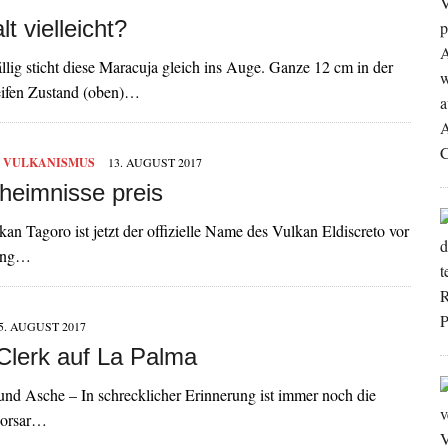
t vielleicht?
llig sticht diese Maracuja gleich ins Auge. Ganze 12 cm in der
reifen Zustand (oben)…
,
VULKANISMUS
13. AUGUST 2017
heimnisse preis
n Tagoro ist jetzt der offizielle Name des Vulkan Eldiscreto vor
lang…
5. AUGUST 2017
Clerk auf La Palma
 und Asche – In schrecklicher Erinnerung ist immer noch die
 Korsar…