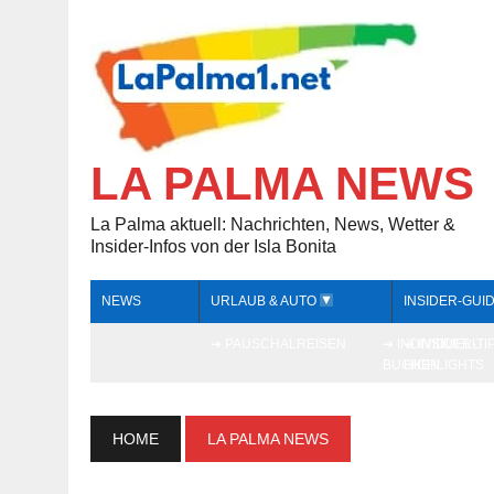
LA PALMA NEWS
La Palma aktuell: Nachrichten, News, Wetter &
Insider-Infos von der Isla Bonita
NEWS
URLAUB & AUTO
INSIDER-GUI
➔ PAUSCHALREISEN
➔ INDIVIDUELL
➔ INSIDER-TI
BUCHEN
HIGHLIGHTS
HOME
LA PALMA NEWS