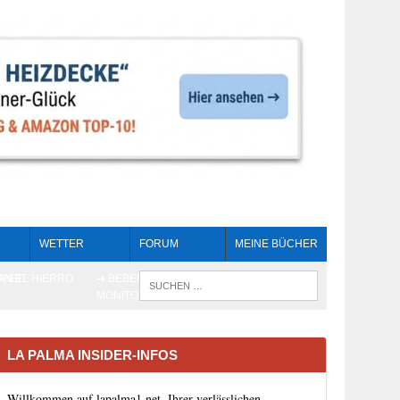
WETTER
FORUM
MEINE BÜCHER
HEIT
AN EL HIERRO
➔ BEBEN LIVE-
WENN DIE 
MONITORING
LA PALMA INSIDER-INFOS
Willkommen auf lapalma1.net, Ihrer verlässlichen