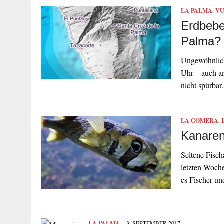
LA PALMA
,
VU
Erdbebe
Palma?
Ungewöhnlich
Uhr – auch a
nicht spürba
LA GOMERA
,
Kanaren
Seltene Fisch
letzten Woche
es Fischer u
LA PALMA
3. SEPTEMBER 2017