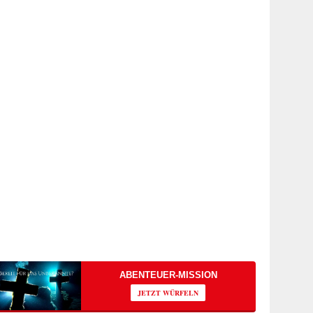
ABENTEUER-MISSION
JETZT WÜRFELN