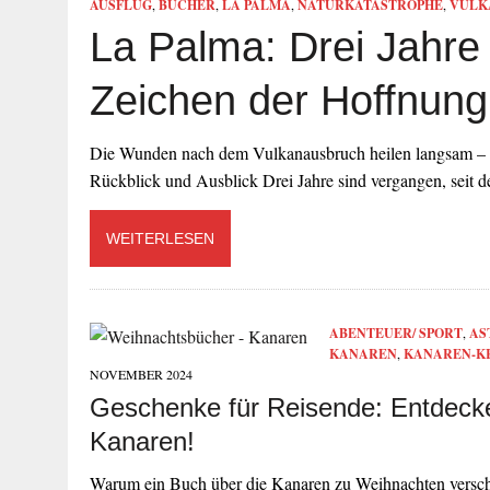
AUSFLUG
,
BÜCHER
,
LA PALMA
,
NATURKATASTROPHE
,
VULK
La Palma: Drei Jahre 
Zeichen der Hoffnung
Die Wunden nach dem Vulkanausbruch heilen langsam – 
Rückblick und Ausblick Drei Jahre sind vergangen, seit
WEITERLESEN
ABENTEUER/ SPORT
,
AS
KANAREN
,
KANAREN-K
NOVEMBER 2024
Geschenke für Reisende: Entdecke
Kanaren!
Warum ein Buch über die Kanaren zu Weihnachten versche