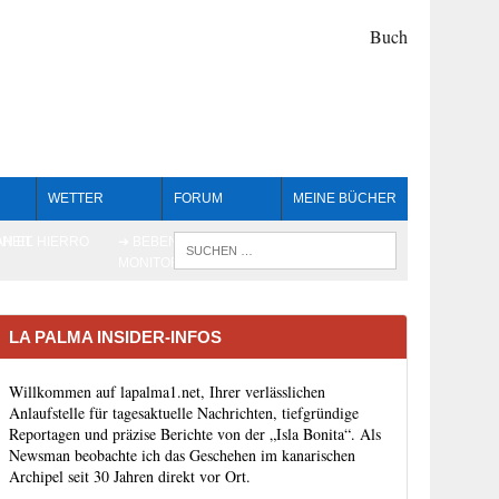
WETTER
FORUM
MEINE BÜCHER
HEIT
AN EL HIERRO
➔ BEBEN LIVE-
WENN DIE 
MONITORING
LA PALMA INSIDER-INFOS
Willkommen auf lapalma1.net, Ihrer verlässlichen
Anlaufstelle für tagesaktuelle Nachrichten, tiefgründige
Reportagen und präzise Berichte von der „Isla Bonita“. Als
Newsman beobachte ich das Geschehen im kanarischen
Archipel seit 30 Jahren direkt vor Ort.