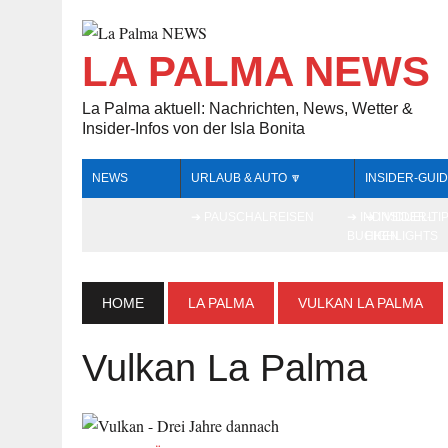
LA PALMA NEWS
La Palma aktuell: Nachrichten, News, Wetter &
Insider-Infos von der Isla Bonita
NEWS
URLAUB & AUTO 🔽
INSIDER-GUID
➔ PAUSCHALREISEN
➔ INDIVIDUELL
➔ INSIDER-TI
BUCHEN
HIGHLIGHTS
HOME
LA PALMA
VULKAN LA PALMA
Vulkan La Palma