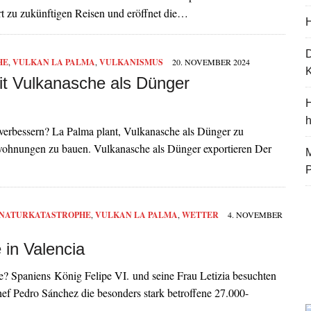
rt zu zukünftigen Reisen und eröffnet die…
H
HE
,
VULKAN LA PALMA
,
VULKANISMUS
20. NOVEMBER 2024
K
t Vulkanasche als Dünger
H
erbessern? La Palma plant, Vulkanasche als Dünger zu
lwohnungen zu bauen. Vulkanasche als Dünger exportieren Der
M
NATURKATASTROPHE
,
VULKAN LA PALMA
,
WETTER
4. NOVEMBER
in Valencia
? Spaniens König Felipe VI. und seine Frau Letizia besuchten
 Pedro Sánchez die besonders stark betroffene 27.000-