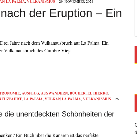
AN LA PALMA
,
VULKANISMUS
29. NOVEMBER 2024
nach der Eruption – Ein
Drei Jahre nach dem Vulkanausbruch auf La Palma: Ein
 der Vulkanausbruch des Cumbre Vieja…
TRONOMIE
,
AUSFLUG
,
AUSWANDERN
,
BÜCHER
,
EL HIERRO
,
REUZFAHRT
,
LA PALMA
,
VULKAN LA PALMA
,
VULKANISMUS
26.
 die unentdeckten Schönheiten der
G
d
nken? Ein Buch über die Kanaren ist das perfekte