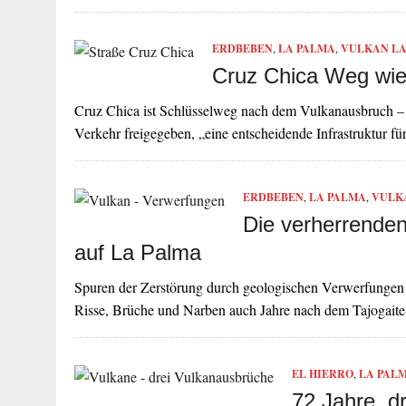
ERDBEBEN
,
LA PALMA
,
VULKAN LA
Cruz Chica Weg wied
Cruz Chica ist Schlüsselweg nach dem Vulkanausbruch – 
Verkehr freigegeben, „eine entscheidende Infrastruktur f
ERDBEBEN
,
LA PALMA
,
VULK
Die verherrende
auf La Palma
Spuren der Zerstörung durch geologischen Verwerfunge
Risse, Brüche und Narben auch Jahre nach dem Tajogait
EL HIERRO
,
LA PAL
72 Jahre, d