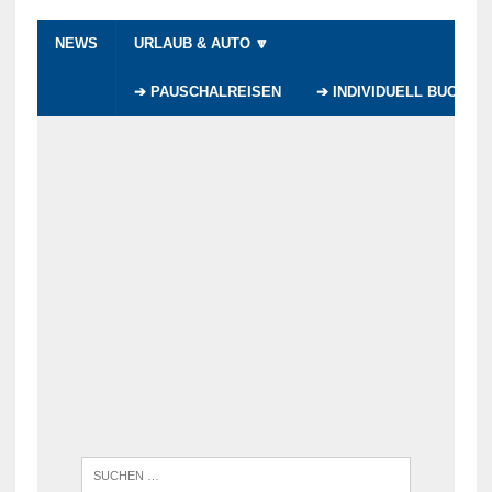
NEWS
URLAUB & AUTO 🔽
➔ PAUSCHALREISEN
➔ INDIVIDUELL BUCHEN
WENN DI